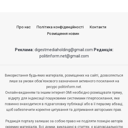
Про нас
Політика конфіденційності
Контакти
Розміщення новин
Реклама:
digestmediaholding@gmail.com
Редакція:
politinform.net@gmail.com
Використання будь-яких матеріалів, розміщених на сайті, дозволяється
лише за умови обов’язкового зазначення активного посилання на
ресурс politinform.net.
Онлайн-виданням та іншим інтернет-ЗМІ необхідно розміщувати пряму,
відкрту для індексації пошуковими системами гіперпосилання, яке
повинно знаходитися в підзаголовку публікації або в її першому абзаці,
щоб забезпечити коректне цитування та дотримання авторських прав.
Редакція порталу залишає за собою право не поділяти позицію авторів
окремих матеріалів. Всі думки, викладені в статтях, є відповідальністю