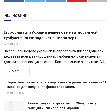
ІНШІ
НОВИНИ
ЕКОНОМІКА
Еврооблигации Украины дешевеют из-за глобальной
турбулентности: падение на 14% за март.
01.04.2026
На прошлой неделе украинские еврооблигации продолжали
дешеветь вслед за ухудшением глобального сантимента к
долгам развивающихся стран. Как напомнили аналитики ICU,...
READ MORE
Еврокомиссия передала в парламент Украины перечень из 11
законов для получения финансирования.
01.04.2026
Каллас озвучила прогнозы по 20-му пакету
санкций и €90 млрд для Украины.