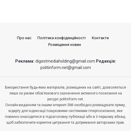
Про нас
Політика конфіденційності
Контакти
Розміщення новин
Реклама:
digestmediaholding@gmail.com
Редакція:
politinform.net@gmail.com
Використання будь-яких матеріалів, розміщених на сайті, дозволяється
лише за умови обов’язкового зазначення активного посилання на
ресурс politinform.net.
Онлайн-виданням та іншим інтернет-ЗМІ необхідно розміщувати пряму,
відкрту для індексації пошуковими системами гіперпосилання, яке
повинно знаходитися в підзаголовку публікації або в її першому абзаці,
щоб забезпечити коректне цитування та дотримання авторських прав.