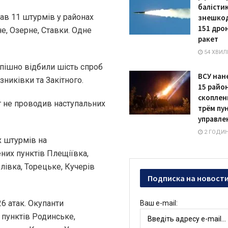
балістик
ав 11 штурмів у районах
знешкод
151 дрон
е, Озерне, Ставки. Одне
ракет
54 ХВИЛ
пішно відбили шість спроб
ВСУ нан
зниківки та Закітного.
15 райо
скоплен
 не проводив наступальних
трём пу
управле
2 ГОДИ
х штурмів на
них пунктів Плещіївка,
влівка, Торецьке, Кучерів
Подписка на новост
6 атак. Окупанти
Ваш e-mail:
 пунктів Родинське,