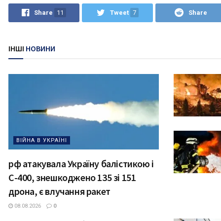
Share
11
Tweet
7
Share
ІНШІ
НОВИНИ
ВІЙНА В УКРАЇНІ
рф атакувала Україну балістикою і
С-400, знешкоджено 135 зі 151
дрона, є влучання ракет
08.08.2026
0