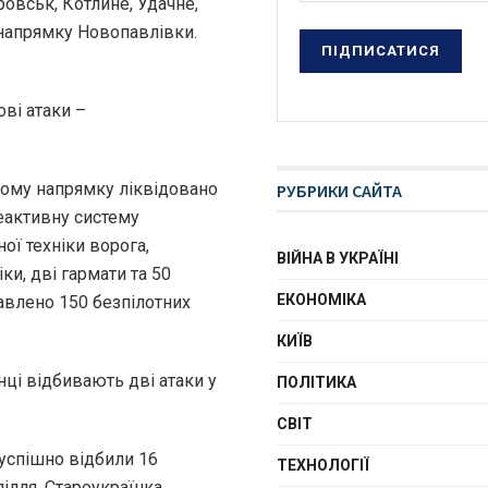
овськ, Котлине, Удачне,
напрямку Новопавлівки.
ові атаки –
ьому напрямку ліквідовано
РУБРИКИ САЙТА
реактивну систему
ої техніки ворога,
ВІЙНА В УКРАЇНІ
и, дві гармати та 50
ЕКОНОМІКА
авлено 150 безпілотних
КИЇВ
ці відбивають дві атаки у
ПОЛІТИКА
СВІТ
успішно відбили 16
ТЕХНОЛОГІЇ
ілля, Староукраїнка,