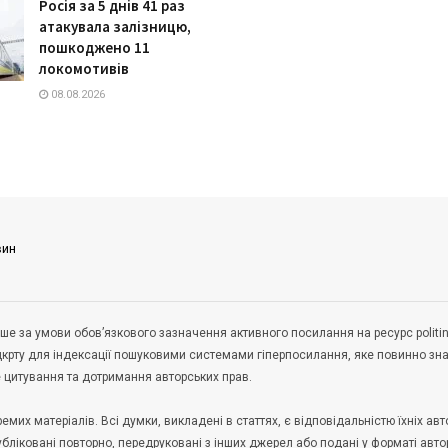
Росія за 5 днів 41 раз
атакувала залізницю,
пошкоджено 11
локомотивів
08.08.2026
вин
ше за умови обов’язкового зазначення активного посилання на ресурс politin
дкрту для індексації пошуковими системами гіперпосилання, яке повинно зн
не цитування та дотримання авторських прав.
их матеріалів. Всі думки, викладені в статтях, є відповідальністю їхніх авто
публіковані повторно, передруковані з інших джерел або подані у форматі авто