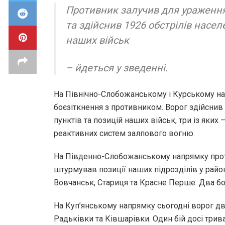
Противник залучив для ураження
та здійснив 1926 обстрілів насел
наших військ
– йдеться у зведенні.
На Північно-Слобожанському і Курському на
боєзіткнення з противником. Ворог здійснив 
пунктів та позицій наших військ, три із яких 
реактивних систем залпового вогню.
На Південно-Слобожанському напрямку прот
штурмував позиції наших підрозділів у райо
Вовчанськ, Стариця та Красне Перше. Два бо
На Куп’янському напрямку сьогодні ворог дві
Радьківки та Ківшарівки. Один бій досі трива