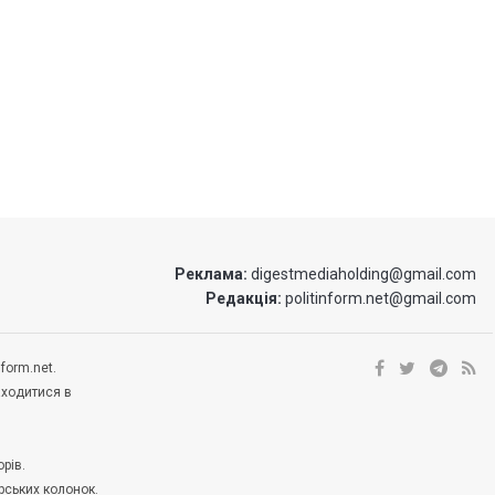
Реклама:
digestmediaholding@gmail.com
Редакція:
politinform.net@gmail.com
form.net.
аходитися в
рів.
рських колонок.