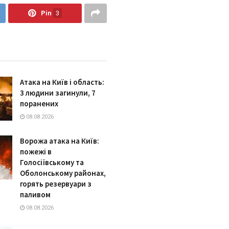
Pin
3
Атака на Київ і область:
3 людини загинули, 7
поранених
08.08.2026
Ворожа атака на Київ:
пожежі в
Голосіївському та
Оболонському районах,
горять резервуари з
паливом
08.08.2026