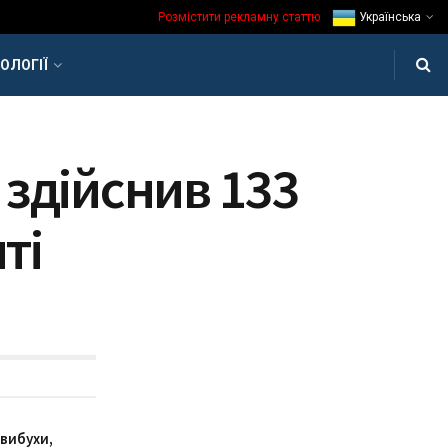
Розмістити рекламну статтю
Українська
ОЛОГІЇ
 здійснив 133
ті
 вибухи,