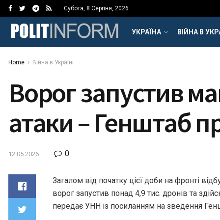
Субота, 8 Серпня, 2026
УКРАЇНА
ВІЙНА В УКР
Home
Війна в Україні
Ворог запустив май
атаки – Генштаб п
0
12.05.2026
Загалом від початку цієї доби на фронті відб
ворог запустив понад 4,9 тис. дронів та здійсн
передає УНН із посиланням на зведення Ген