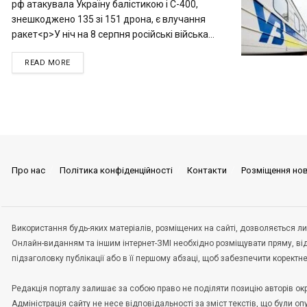
рф атакувала Україну балістикою і С-400,
знешкоджено 135 зі 151 дрона, є влучання
ракет<p>У ніч на 8 серпня російські війська...
READ MORE
Про нас
Політика конфіденційності
Контакти
Розміщення но
Використання будь-яких матеріалів, розміщених на сайті, дозволяється ли
Онлайн-виданням та іншим інтернет-ЗМІ необхідно розміщувати пряму, ві
підзаголовку публікації або в її першому абзаці, щоб забезпечити корект
Редакція порталу залишає за собою право не поділяти позицію авторів окрем
Адміністрація сайту не несе відповідальності за зміст текстів, що були о