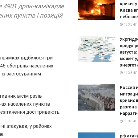
крики: у
 4901 дрон-камікадзе
Києва в
ених пунктів і позицій
небезпе
43 ХВИЛ
Укргидр
предупр
августа:
прямках відбулося три
может у
энергет
46 обстрілів населених
– із застосуванням
44 ХВИЛ
Россия 
миграц
ивник вісім разів
кризис в
нах населених пунктів
разгона
єзіткнення досі тривають.
наррати
53 ХВИЛ
чі атакував, у районах
є.
рф атак