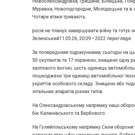
Новоолександрівка, Гришине, Білицьке, Покр
Муравка, Новопідгородне, Молодецьке та в 
Чотири атаки тривають.
росія не планує завершувати війну та готує н
Зеленський11.05.26, 20:09 • 2022 перегляди
За попередніми підрахунками, сьогодні на ц
50 окупантів та 17 поранено; знищено одну 
залпового вогню, шість одиниць автомобільн
пошкоджено три одиниці автомобільної технік
укриттів особового складу. Знищено або под
літальних апаратів різних типів.
На Олександрівському напрямку наші оборон
бік Калинівського та Вербового.
На Гуляйпільському напрямку Сили оборони 
ворожих атак у бік населених пунктів Доброп