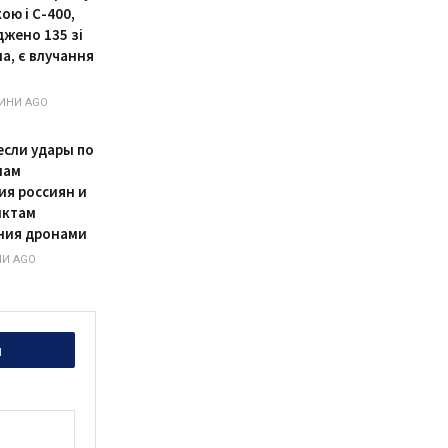
ою і С-400,
жено 135 зі
а, є влучання
ИНИ AGO
если удары по
нам
ия россиян и
нктам
ния дронами
НИ AGO
и