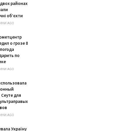
 двох районах
пали
чні об’єкти
ИНИ AGO
ометцентр
едил о грозе 8
 погода
дарить по
ике
ИНИ AGO
использовала
ионный
 Сеуте для
 ультраправых
вов
ИНИ AGO
увала Україну