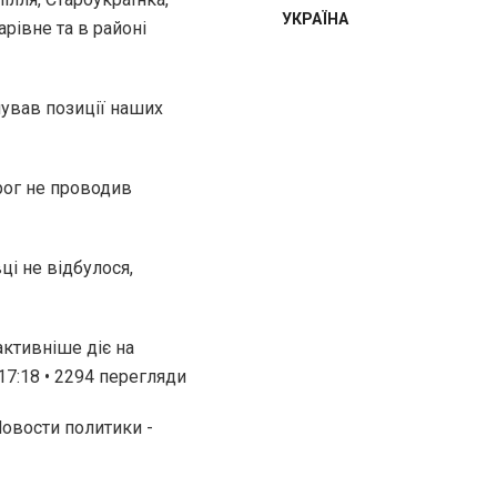
УКРАЇНА
рівне та в районі
мував позиції наших
рог не проводив
ці не відбулося,
активніше діє на
7:18 • 2294 перегляди
Новости политики -