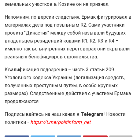
земельных участков в Козине он не признал.
Напомним, по версии следствия, Ермак фигурировал в
материалах дела под позывным R2. Сами участники
проекта "Династия" между собой называли будущих
владельцев резиденций кодами R1, R2, R3 и R4 –
именно так во внутренних переговорах они скрывали
реальных бенефициаров строительства.
Квалификация подозрения – часть 3 статьи 209
Уголовного кодекса Украины (легализация средств,
полученных преступным путем, в особо крупных
размерах). Следственные действия с участием Ермака
продолжаются.
Подписывайтесь на наш канал в
Telegram
! Новости
политики -
https://t.me/politinform_net