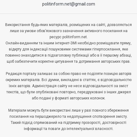
politinform.net@gmail.com
Використання будь-яких матеріалів, розміщених на сайті, дозволяється
лише за умови обов’язкового зазначення активного посилання на
ресурс politinform.net.
Онлайн-виданням та іншим інтернет-ЗМІ необхідно розміщувати пряму,
відкрту для індексації пошуковими системами гіперпосилання, яке
повинно знаходитися в підзаголовку публікації або в її першому абзаці,
щоб забезпечити коректне цитування та дотримання авторських прав.
Редакція порталу залишає за собою право не поділяти позицію авторів
окремих матеріалів. Всі думки, викладені в статтях, є відповідальністю
їхніх авторів. Адміністрація сайту не несе відповідальності за зміст
текстів, що були опубліковані повторно, передруковані з інших джерел
або подані у форматі авторських колонок.
Матеріали можуть бути використані лише у разі повного збереження
посилання на першоджерело та недопущення спотворення змісту.
Такий підхід спрямований на підтримку прозорості, достовірності
інформації та поваги до інтелектуальної власності.