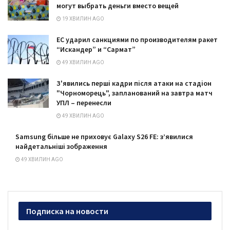
могут выбрать деньги вместо вещей
19 ХВИЛИН AGO
ЕС ударил санкциями по производителям ракет
“Искандер” и “Сармат”
49 ХВИЛИН AGO
З'явились перші кадри після атаки на стадіон
"Чорноморець", запланований на завтра матч
УПЛ – перенесли
49 ХВИЛИН AGO
Samsung більше не приховує Galaxy S26 FE: з’явилися
найдетальніші зображення
49 ХВИЛИН AGO
Подписка на новости