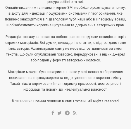
ресурс politinform.net.
Онлайн-виданням та іншим інтернет-ЗМІ необхідно розміщувати пряму,
відкрту для індексації пошуковими системами гіперпосилання, яке
повинно знаходитися в підзаголовку публікації або в її першому абзаці,
щоб забезпечити коректне цитування та дотримання авторських прав.
Редакція порталу залишає за собою право не поділяти позицію авторів
окремих матеріалів. Всі думки, викладені в статтях, є відповідальністю
їхніх авторів. Адміністрація сайту не несе відповідальності за зміст
текстів, що були опубліковані повторно, передруковані з інших джерел
або подані у форматі авторських колонок.
Матеріали можуть бути використані лише у разі повного збереження
посилання на першоджерело та недопущення спотворення змісту.
Такий підхід спрямований на підтримку прозорості, достовірності
інформації та поваги до інтелектуальної власності.
© 2016-2026 Новини політики в світі і Україні. All Rights reserved.