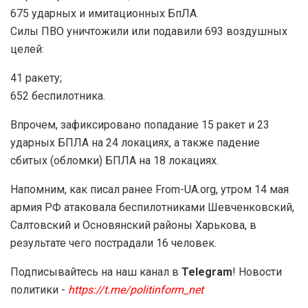
675 ударных и имитационных БпЛА.
Силы ПВО уничтожили или подавили 693 воздушных
целей:
41 ракету;
652 беспилотника.
Впрочем, зафиксировано попадание 15 ракет и 23
ударных БПЛА на 24 локациях, а также падение
сбитых (обломки) БПЛА на 18 локациях.
Напомним, как писал ранее From-UA.org, утром 14 мая
армия РФ атаковала беспилотниками Шевченковский,
Салтовский и Основянский районы Харькова, в
результате чего пострадали 16 человек.
Подписывайтесь на наш канал в
Telegram
! Новости
политики -
https://t.me/politinform_net