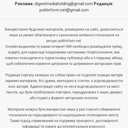
Реклама:
digestmediaholding@gmail.com
Редакція:
politinform.net@gmail.com
Використання будь-яких матеріалів, розміщених на сайті, дозволяється
лише за умови обов’язкового зазначення активного посилання на
ресурс politinform.net.
Онлайн-виданням та іншим інтернет-ЗМІ необхідно розміщувати пряму,
відкрту для індексації пошуковими системами гіперпосилання, яке
повинно знаходитися в підзаголовку публікації або в її першому абзаці,
щоб забезпечити коректне цитування та дотримання авторських прав.
Редакція порталу залишає за собою право не поділяти позицію авторів
окремих матеріалів. Всі думки, викладені в статтях, є відповідальністю
їхніх авторів. Адміністрація сайту не несе відповідальності за зміст
текстів, що були опубліковані повторно, передруковані з інших джерел
або подані у форматі авторських колонок.
Матеріали можуть бути використані лише у разі повного збереження
посилання на першоджерело та недопущення спотворення змісту.
Такий підхід спрямований на підтримку прозорості, достовірності
інформації та поваги до інтелектуальної власності.