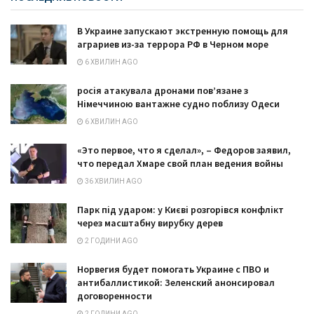
В Украине запускают экстренную помощь для
аграриев из-за террора РФ в Черном море
6 ХВИЛИН AGO
росія атакувала дронами пов’язане з
Німеччиною вантажне судно поблизу Одеси
6 ХВИЛИН AGO
«Это первое, что я сделал», – Федоров заявил,
что передал Хмаре свой план ведения войны
36 ХВИЛИН AGO
Парк під ударом: у Києві розгорівся конфлікт
через масштабну вирубку дерев
2 ГОДИНИ AGO
Норвегия будет помогать Украине с ПВО и
антибаллистикой: Зеленский анонсировал
договоренности
2 ГОДИНИ AGO