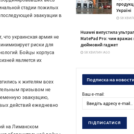
продукц
инальной стадии пожилых
Україні
 последующей эвакуации в
58 ХВИЛ
Huawei випустила ультра
 что украинская армия не
MatePad Pro: чим вражає 
минимизирует риски для
дюймовий гаджет
нологий. Бойцы корпуса
58 ХВИЛИН AGO
жизней является их
Подписка на новост
атились к жителям всех
ятельным призывом не
Ваш e-mail:
временную эвакуацию,
евых действий ежедневно
ий на Лиманском