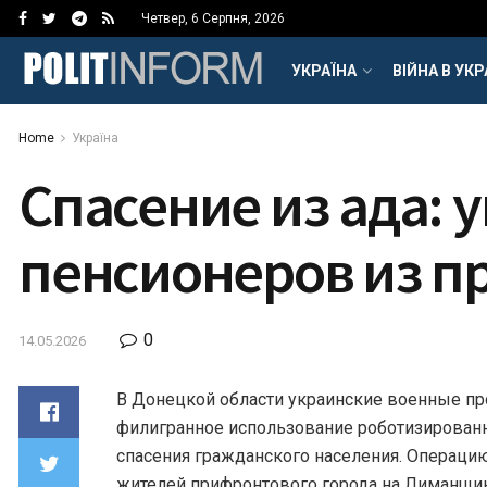
Четвер, 6 Серпня, 2026
УКРАЇНА
ВІЙНА В УКР
Home
Україна
Спасение из ада:
пенсионеров из п
0
14.05.2026
В Донецкой области украинские военные п
филигранное использование роботизированн
спасения гражданского населения. Операци
жителей прифронтового города на Лиманщи