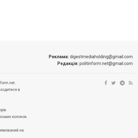
Реклама:
digestmediaholding@gmail.com
Редакція:
politinform.net@gmail.com
form.net.
аходитися в
рів.
рських колонок.
прямований на