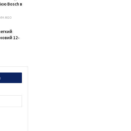
ією Bosch в
ИН AGO
легкий
новий 12-
и