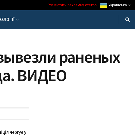
Розмістити рекламну статтю
Українська
ОЛОГІЇ
 вывезли раненых
да. ВИДЕО
іція чергує у