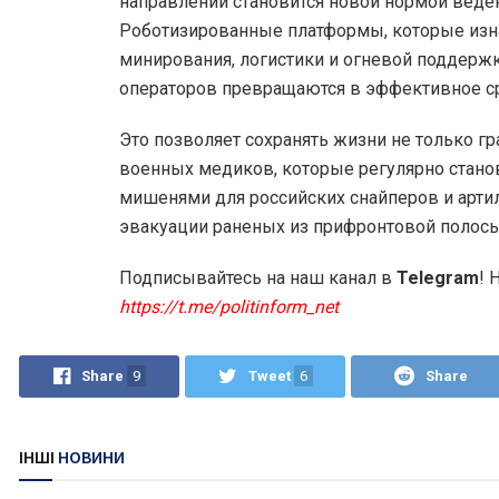
направлении становится новой нормой веде
Роботизированные платформы, которые изн
минирования, логистики и огневой поддержк
операторов превращаются в эффективное ср
Это позволяет сохранять жизни не только гр
военных медиков, которые регулярно стано
мишенями для российских снайперов и арти
эвакуации раненых из прифронтовой полосы
Подписывайтесь на наш канал в
Telegram
! 
https://t.me/politinform_net
Share
9
Tweet
6
Share
ІНШІ
НОВИНИ