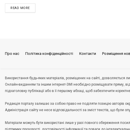
READ MORE
Про нас
Політика конфіденційності
Контакти
Розміщення но
Використання будь-яких матеріалів, розміщених на сайті, дозволяється ли
Онлайн-виданням та іншим інтернет-ЗМІ необхідно розміщувати пряму, ві
підзаголовку публікації або в її першому абзаці, щоб забезпечити корект
Редакція порталу залишає за собою право не поділяти позицію авторів окрем
Адміністрація сайту не несе відповідальності за зміст текстів, що були о
Матеріали можуть бути використані лише у разі повного збереження пос
підтримку прозорості, достовірності інформації та поваги до інтелектуальн