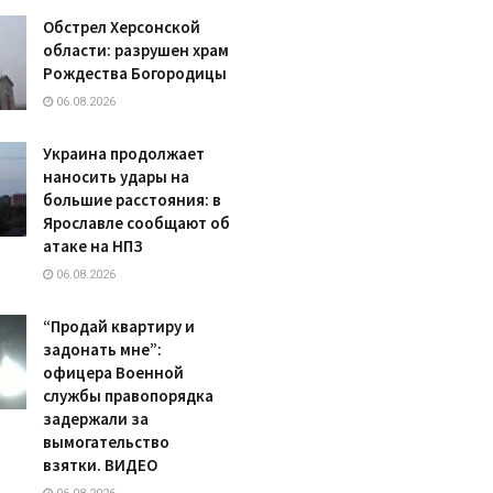
Обстрел Херсонской
области: разрушен храм
Рождества Богородицы
06.08.2026
Украина продолжает
наносить удары на
большие расстояния: в
Ярославле сообщают об
атаке на НПЗ
06.08.2026
“Продай квартиру и
задонать мне”:
офицера Военной
службы правопорядка
задержали за
вымогательство
взятки. ВИДЕО