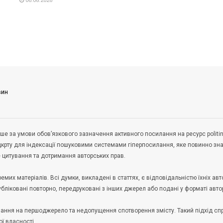
06.08.2026
вин
ше за умови обов’язкового зазначення активного посилання на ресурс politin
дкрту для індексації пошуковими системами гіперпосилання, яке повинно зн
не цитування та дотримання авторських прав.
их матеріалів. Всі думки, викладені в статтях, є відповідальністю їхніх авто
публіковані повторно, передруковані з інших джерел або подані у форматі авто
илання на першоджерело та недопущення спотворення змісту. Такий підхід с
ої власності.