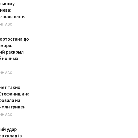
вському
Києва:
е пояснення
ИН AGO
ортостана до
 моря:
ий раскрыл
 ночных
ИН AGO
нет таких
 Стефанишина
ровала на
6 млн гривен
ИН AGO
кий удар
в склад із