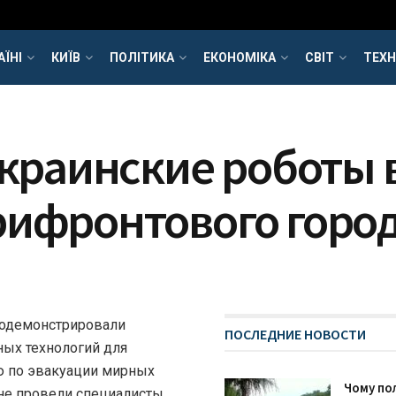
АЇНІ
КИЇВ
ПОЛІТИКА
ЕКОНОМІКА
СВІТ
ТЕХН
 украинские роботы
рифронтового горо
родемонстрировали
ПОСЛЕДНИЕ НОВОСТИ
ых технологий для
ю по эвакуации мирных
Чому пол
не провели специалисты