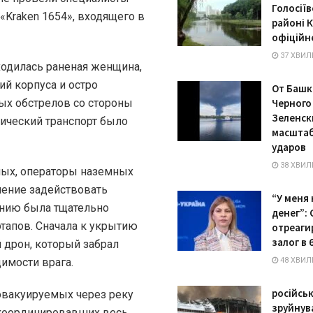
Голосії
«Kraken 1654», входящего в
районі 
офіційн
37 ХВИЛ
одилась раненая женщина,
ий корпуса и остро
От Башк
ных обстрелов со стороны
Черного
Зеленск
сический транспорт было
масштаб
ударов
38 ХВИЛ
мых, операторы наземных
ение задействовать
“У меня 
ению была тщательно
денег”:
этапов. Сначала к укрытию
отреаги
залог в 
дрон, который забрал
имости врага.
48 ХВИЛ
російсь
эвакуируемых через реку
зруйнува
координировавших весь