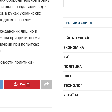
ния оборонительной войны.
ачально создавались для
и, в руках украинских
едство спасения.
РУБРИКИ САЙТА
ажданских лиц, но и
вятся приоритетными
ВІЙНА В УКРАЇНІ
ллерии при попытках
ЕКОНОМІКА
.
КИЇВ
Новости политики -
ПОЛІТИКА
СВІТ
Pin
2
ТЕХНОЛОГІЇ
УКРАЇНА