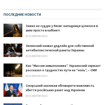
ПОСЛЕДНИЕ НОВОСТИ
Замах на суддю у Києві: нападниця цілилася в
шию просто в кабінеті
36 ХВИЛИН AGO
Зеленский назвал дедлайн для собственной
антибаллистической ракеты Украины
36 ХВИЛИН AGO
Как “Миссия невыполнима”. Украинский сержант
рассказал о трудностях пути на “ноль”, – СМИ
56 ХВИЛИН AGO
Сікорський закликав обговорити можливість
збиття російських ракет над Україною
56 ХВИЛИН AGO