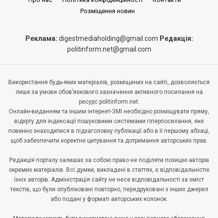
Розміщення новин
Реклама:
digestmediaholding@gmail.com
Редакція:
politinform.net@gmail.com
Використання будь-яких матеріалів, розміщених на сайті, дозволяється
лише за умови обов’язкового зазначення активного посилання на
ресурс politinform.net.
Онлайн-виданням та іншим інтернет-ЗМІ необхідно розміщувати пряму,
відкрту для індексації пошуковими системами гіперпосилання, яке
повинно знаходитися в підзаголовку публікації або в її першому абзаці,
щоб забезпечити коректне цитування та дотримання авторських прав.
Редакція порталу залишає за собою право не поділяти позицію авторів
окремих матеріалів. Всі думки, викладені в статтях, є відповідальністю
їхніх авторів. Адміністрація сайту не несе відповідальності за зміст
текстів, що були опубліковані повторно, передруковані з інших джерел
або подані у форматі авторських колонок.