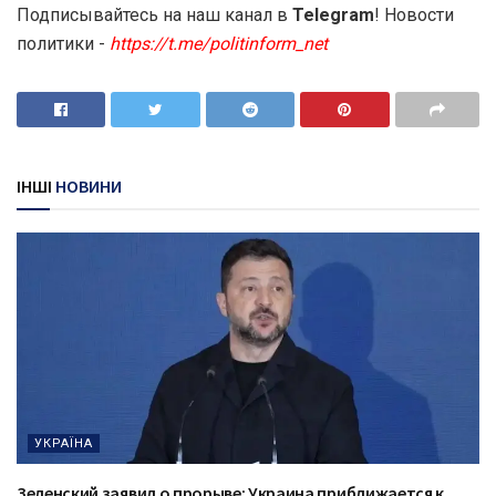
Подписывайтесь на наш канал в
Telegram
! Новости
политики -
https://t.me/politinform_net
ІНШІ
НОВИНИ
УКРАЇНА
Зеленский заявил о прорыве: Украина приближается к