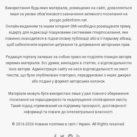
Використання будь-яких матеріалів, розміщених на сайті, дозволяється
лише за умови обов’язкового зазначення активного посилання на
ресурс politinform.net.
Онлайн-виданням та іншим інтернет-ЗМІ необхідно розміщувати пряму,
відкрту для індексації пошуковими системами гіперпосилання, яке
повинно знаходитися в підзаголовку публікації або в її першому абзаці,
щоб забезпечити коректне цитування та дотримання авторських прав.
Редакція порталу залишає за собою право не поділяти позицію авторів
окремих матеріалів. Всі думки, викладені в статтях, є відповідальністю
їхніх авторів. Адміністрація сайту не несе відповідальності за зміст
текстів, що були опубліковані повторно, передруковані з інших джерел
або подані у форматі авторських колонок.
Матеріали можуть бути використані лише у разі повного збереження
посилання на першоджерело та недопущення спотворення змісту.
Такий підхід спрямований на підтримку прозорості, достовірності
інформації та поваги до інтелектуальної власності.
© 2016-2026 Новини політики в світі і Україні. All Rights reserved.