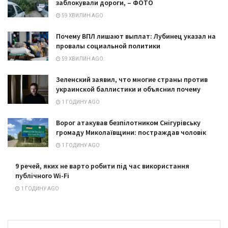
заблокували дороги, – ФОТО
59 ХВИЛИН AGO
Почему ВПЛ лишают выплат: Лубинец указал на
провалы социальной политики
59 ХВИЛИН AGO
Зеленский заявил, что многие страны против
украинской баллистики и объяснил почему
1 ГОДИНУ AGO
Ворог атакував безпілотником Снігурівську
громаду Миколаївщини: постраждав чоловік
1 ГОДИНУ AGO
9 речей, яких не варто робити під час використання
публічного Wi-Fi
1 ГОДИНУ AGO