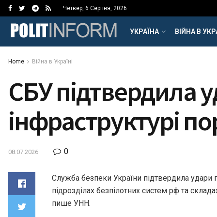
Четвер, 6 Серпня, 2026
УКРАЇНА
ВІЙНА В УКР
Home
Війна в Україні
СБУ підтвердила у
інфраструктурі по
0
08.07.2026
Служба безпеки України підтвердила удари п
підрозділах безпілотних систем рф та склада
пише УНН.