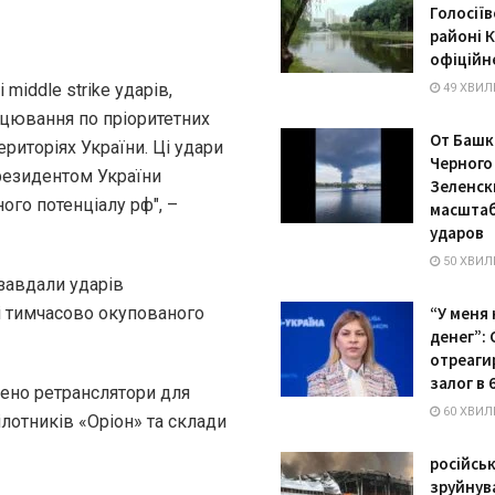
Голосії
районі 
офіційн
middle strike ударів,
49 ХВИЛ
цювання по пріоритетних
От Башк
риторіях України. Ці удари
Черного
резидентом України
Зеленск
го потенціалу рф", –
масштаб
ударов
50 ХВИЛ
 завдали ударів
і тимчасово окупованого
“У меня 
денег”:
отреаги
залог в 
жено ретранслятори для
60 ХВИЛ
лотників «Оріон» та склади
російсь
зруйнува