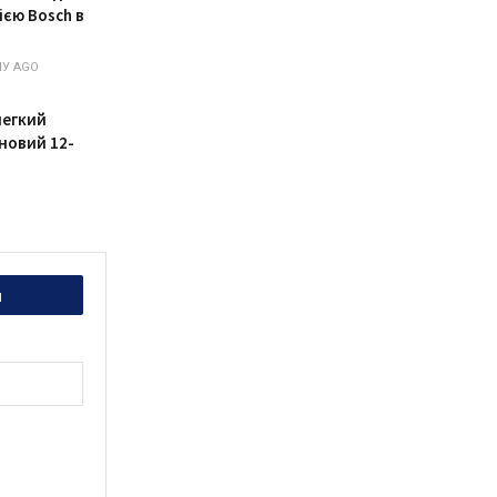
ією Bosch в
У AGO
легкий
новий 12-
и