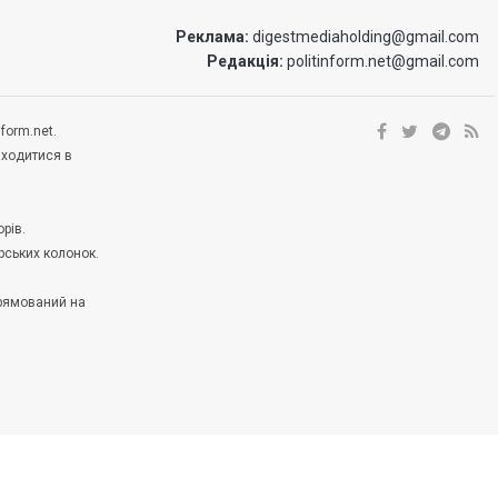
Реклама:
digestmediaholding@gmail.com
Редакція:
politinform.net@gmail.com
form.net.
аходитися в
рів.
рських колонок.
прямований на