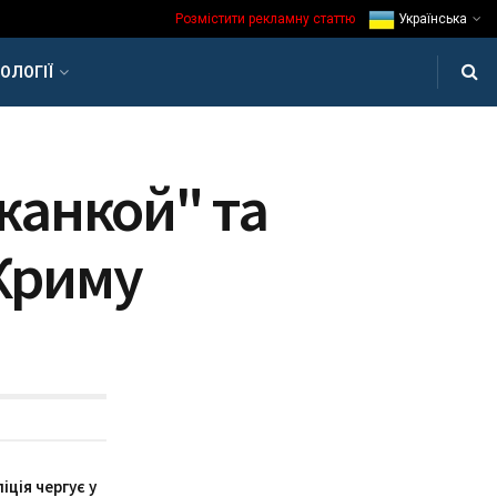
Розмістити рекламну статтю
Українська
ОЛОГІЇ
жанкой" та
 Криму
іція чергує у