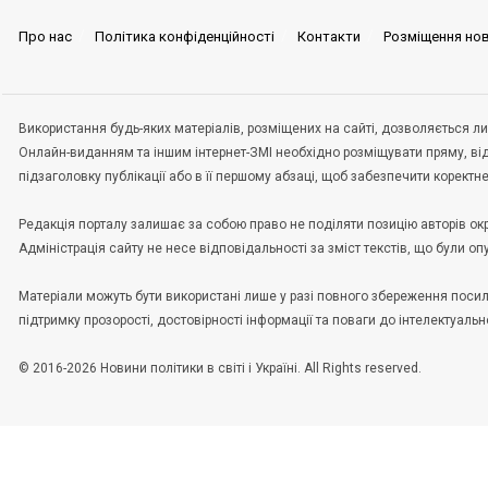
Про нас
Політика конфіденційності
Контакти
Розміщення но
Використання будь-яких матеріалів, розміщених на сайті, дозволяється ли
Онлайн-виданням та іншим інтернет-ЗМІ необхідно розміщувати пряму, ві
підзаголовку публікації або в її першому абзаці, щоб забезпечити корект
Редакція порталу залишає за собою право не поділяти позицію авторів окрем
Адміністрація сайту не несе відповідальності за зміст текстів, що були о
Матеріали можуть бути використані лише у разі повного збереження пос
підтримку прозорості, достовірності інформації та поваги до інтелектуальн
© 2016-2026 Новини політики в світі і Україні. All Rights reserved.