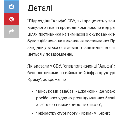
Деталі
"Підрозділи "Альфи" СБУ, які працюють у зоні 
минулого тижня провели комплексне відпра
цілях противника на тимчасово окупованих те
було здійснено на виконання поставлених П
завдань у межах системного зниження воєнно
ідеться у повідомленні.
Як вказали у СБУ, "спецпризначенці "Альфи"
безпілотниками по військовій інфраструктур
Криму", зокрема, по:
"військовій авіабазі «Джанкой», де ура
російських ударно-розвідувальних безпі
зі зброєю і військовою технікою";
"інфраструктурі порту «Крим» у Керчі";