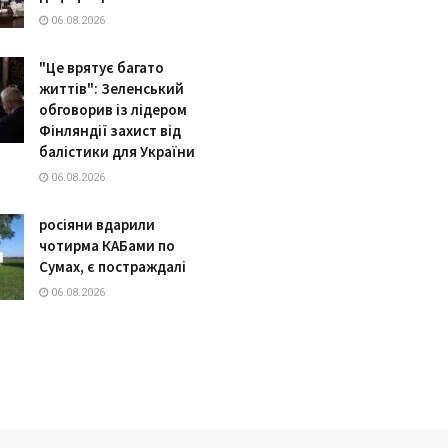
06.08.2026
"Це врятує багато
життів": Зеленський
обговорив із лідером
Фінляндії захист від
балістики для України
06.08.2026
росіяни вдарили
чотирма КАБами по
Сумах, є постраждалі
06.08.2026