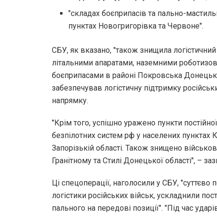
"складах боєприпасів та пально-мастиль
пунктах Новогригорівка та Червоне".
СБУ, як вказано, "також знищила логістичний
літальними апаратами, наземними роботизо
боєприпасами в районі Покровська Донецької
забезпечував логістичну підтримку російськ
напрямку.
"Крім того, успішно уражено пункти постійної
безпілотних систем рф у населених пунктах 
Запорізькій області. Також знищено військов
Гранітному та Стилі Донецької області", – за
Ці спецоперації, наголосили у СБУ, "суттєв
логістики російських військ, ускладнили пост
пального на передові позиції". "Під час удар