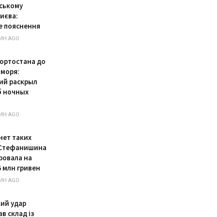
вському
Києва:
е пояснення
ИН AGO
ортостана до
 моря:
ий раскрыл
 ночных
ИН AGO
нет таких
 Стефанишина
ровала на
6 млн гривен
ИН AGO
кий удар
в склад із