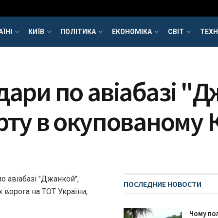
АЇНІ
КИЇВ
ПОЛІТИКА
ЕКОНОМІКА
СВІТ
ТЕХН
дари по авіабазі "Д
рту в окупованому
о авіабазі "Джанкой",
ПОСЛЕДНИЕ НОВОСТИ
х ворога на ТОТ України,
Чому пол