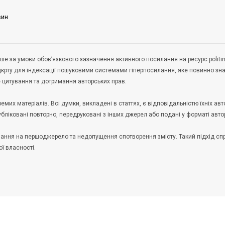
вин
ше за умови обов’язкового зазначення активного посилання на ресурс politin
дкрту для індексації пошуковими системами гіперпосилання, яке повинно зн
не цитування та дотримання авторських прав.
их матеріалів. Всі думки, викладені в статтях, є відповідальністю їхніх авто
публіковані повторно, передруковані з інших джерел або подані у форматі авто
илання на першоджерело та недопущення спотворення змісту. Такий підхід с
ої власності.