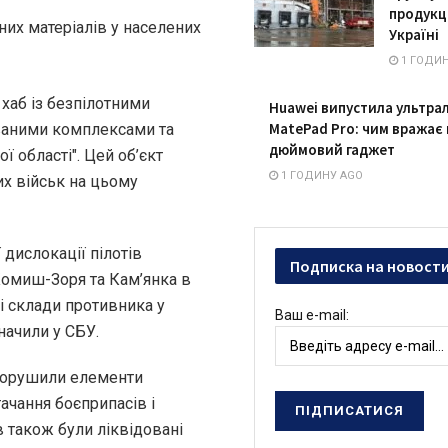
продукц
них матеріалів у населених
Україні
1 ГОДИН
 хаб із безпілотними
Huawei випустила ультра
MatePad Pro: чим вражає 
ваними комплексами та
дюймовий гаджет
 області". Цей об’єкт
1 ГОДИНУ AGO
их військ на цьому
 дислокації пілотів
Подписка на новост
Комиш-Зоря та Кам’янка в
і склади противника у
Ваш e-mail:
значили у СБУ.
о порушили елементи
ачання боєприпасів і
ів також були ліквідовані