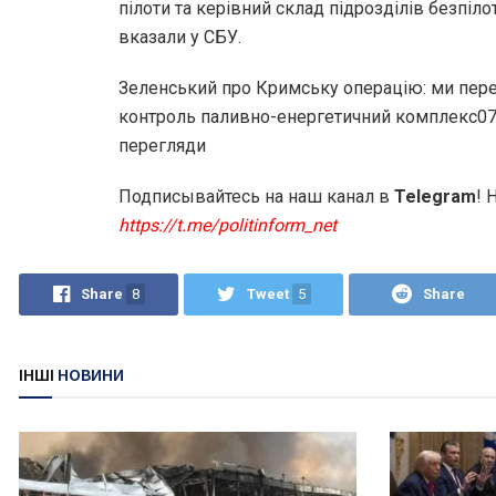
пілоти та керівний склад підрозділів безпіло
вказали у СБУ.
Зеленський про Кримську операцію: ми перек
контроль паливно-енергетичний комплекс07.0
перегляди
Подписывайтесь на наш канал в
Telegram
! 
https://t.me/politinform_net
Share
8
Tweet
5
Share
ІНШІ
НОВИНИ