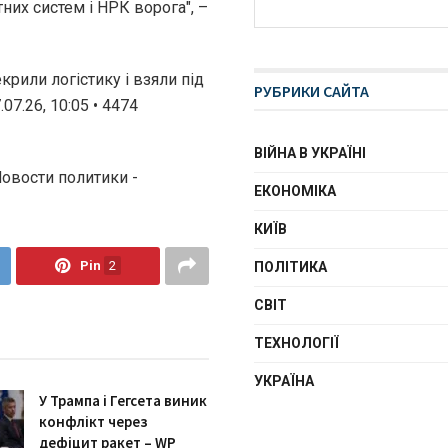
тних систем і НРК ворога", –
рили логістику і взяли під
РУБРИКИ САЙТА
7.26, 10:05 • 4474
ВІЙНА В УКРАЇНІ
Новости политики -
ЕКОНОМІКА
КИЇВ
Pin
2
ПОЛІТИКА
СВІТ
ТЕХНОЛОГІЇ
УКРАЇНА
У Трампа і Гегсета виник
конфлікт через
дефіцит ракет – WP