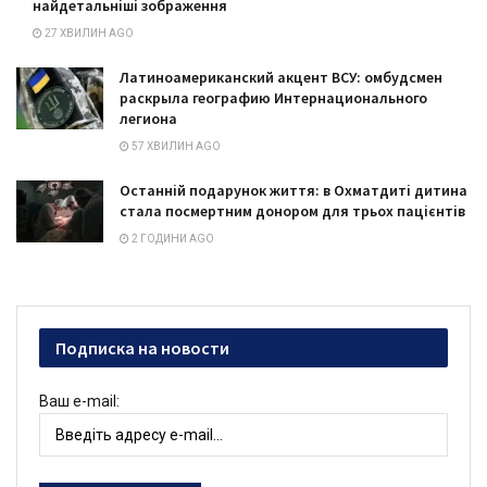
найдетальніші зображення
27 ХВИЛИН AGO
Латиноамериканский акцент ВСУ: омбудсмен
раскрыла географию Интернационального
легиона
57 ХВИЛИН AGO
Останній подарунок життя: в Охматдиті дитина
стала посмертним донором для трьох пацієнтів
2 ГОДИНИ AGO
Подписка на новости
Ваш e-mail: