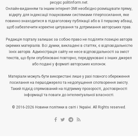
ресурс politinform.net.
Онлайн-виданням та іншим інтернет-ЗМІ необхідно розміщувати пряму,
відкрту для індексації пошуковими системами гіперпосилання, яке
повинно знаходитися в підзаголовку публікації або в її першому абзаці,
щоб забезпечити коректне цитування та дотримання авторських прав.
Редакція порталу залишає за собою право не поділяти позицію авторів
окремих матеріалів. Всі думки, викладені в статтях, є відповідальністю
їхніх авторів. Адміністрація сайту не несе відповідальності за зміст
текстів, що були опубліковані повторно, передруковані з інших джерел
або подані у форматі авторських колонок.
Матеріали можуть бути використані лише у разі повного збереження
посилання на першоджерело та недопущення спотворення змісту.
Такий підхід спрямований на підтримку прозорості, достовірності
інформації та поваги до інтелектуальної власності.
© 2016-2026 Новини політики в світі і Україні. All Rights reserved.