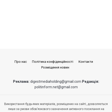
Про нас
Політика конфіденційності
Контакти
Розміщення новин
Реклама:
digestmediaholding@gmail.com
Редакція:
politinform.net@gmail.com
Використання будь-яких матеріалів, розміщених на сайті, дозволяється
лише за умови обов’язкового зазначення активного посилання на