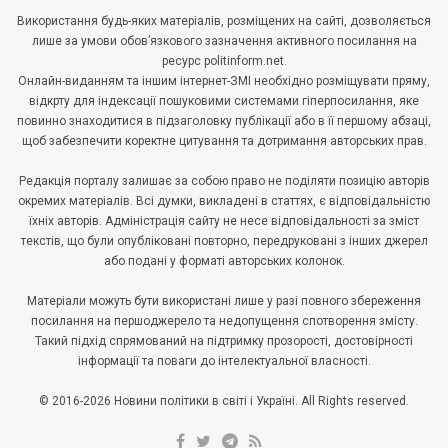
Використання будь-яких матеріалів, розміщених на сайті, дозволяється
лише за умови обов’язкового зазначення активного посилання на
ресурс politinform.net.
Онлайн-виданням та іншим інтернет-ЗМІ необхідно розміщувати пряму,
відкрту для індексації пошуковими системами гіперпосилання, яке
повинно знаходитися в підзаголовку публікації або в її першому абзаці,
щоб забезпечити коректне цитування та дотримання авторських прав.
Редакція порталу залишає за собою право не поділяти позицію авторів
окремих матеріалів. Всі думки, викладені в статтях, є відповідальністю
їхніх авторів. Адміністрація сайту не несе відповідальності за зміст
текстів, що були опубліковані повторно, передруковані з інших джерел
або подані у форматі авторських колонок.
Матеріали можуть бути використані лише у разі повного збереження
посилання на першоджерело та недопущення спотворення змісту.
Такий підхід спрямований на підтримку прозорості, достовірності
інформації та поваги до інтелектуальної власності.
© 2016-2026 Новини політики в світі і Україні. All Rights reserved.