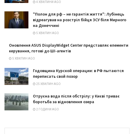
4 ХВИЛИНИ AGO
"Полон для рф – не гарантія життя": Лубінець
відреагував на розстріл бійця ЗСУ біля Мирного
на Донеччині
5 ХВИЛИН AGO
Оновлення ASUS DisplayWidget Center представляє елементи
керування, готові до ШІ-агентів
5 ХВИЛИН AGO
Годовщина Курской операции: в РФ пытаются
переписать свой позор
25 ХВИЛИН AGO
Отруєна вода після обстрілу: у Києві триває
боротьба за відновлення озера
2 ГОДИНИ AGO