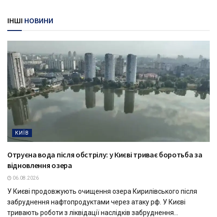
ІНШІ
НОВИНИ
КИЇВ
Отруєна вода після обстрілу: у Києві триває боротьба за
відновлення озера
06.08.2026
У Києві продовжують очищення озера Кирилівського після
забруднення нафтопродуктами через атаку рф. У Києві
тривають роботи з ліквідації наслідків забруднення...