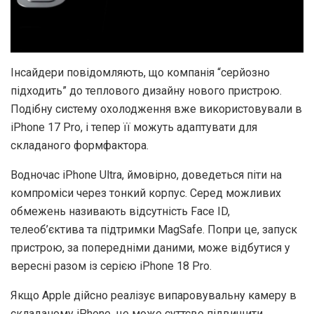
Інсайдери повідомляють, що компанія “серйозно
підходить” до теплового дизайну нового пристрою.
Подібну систему охолодження вже використовували в
iPhone 17 Pro, і тепер її можуть адаптувати для
складаного формфактора.
Водночас iPhone Ultra, ймовірно, доведеться піти на
компроміси через тонкий корпус. Серед можливих
обмежень називають відсутність Face ID,
телеоб’єктива та підтримки MagSafe. Попри це, запуск
пристрою, за попередніми даними, може відбутися у
вересні разом із серією iPhone 18 Pro.
Якщо Apple дійсно реалізує випаровувальну камеру в
складаному iPhone, це може суттєво підвищити