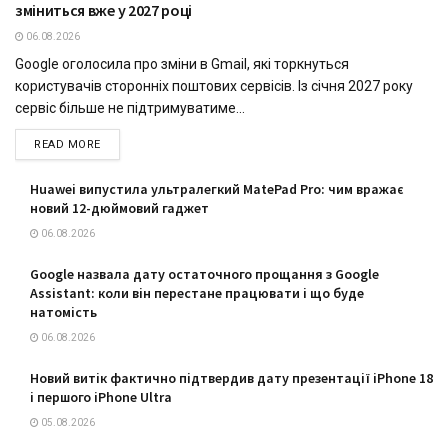
зміниться вже у 2027 році
06.08.2026
Google оголосила про зміни в Gmail, які торкнуться
користувачів сторонніх поштових сервісів. Із січня 2027 року
сервіс більше не підтримуватиме...
READ MORE
Huawei випустила ультралегкий MatePad Pro: чим вражає
новий 12-дюймовий гаджет
06.08.2026
Google назвала дату остаточного прощання з Google
Assistant: коли він перестане працювати і що буде
натомість
06.08.2026
Новий витік фактично підтвердив дату презентації iPhone 18
і першого iPhone Ultra
05.08.2026