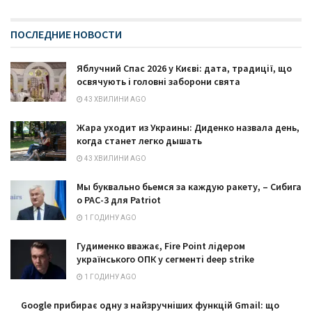
ПОСЛЕДНИЕ НОВОСТИ
Яблучний Спас 2026 у Києві: дата, традиції, що
освячують і головні заборони свята
43 ХВИЛИНИ AGO
Жара уходит из Украины: Диденко назвала день,
когда станет легко дышать
43 ХВИЛИНИ AGO
Мы буквально бьемся за каждую ракету, – Сибига
о PAC-3 для Patriot
1 ГОДИНУ AGO
Гудименко вважає, Fire Point лідером
українського ОПК у сегменті deep strike
1 ГОДИНУ AGO
Google прибирає одну з найзручніших функцій Gmail: що