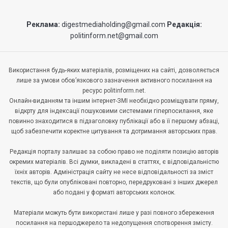
Реклама:
digestmediaholding@gmail.com
Редакція:
politinform.net@gmail.com
Використання будь-яких матеріалів, розміщених на сайті, дозволяється
лише за умови обов’язкового зазначення активного посилання на
ресурс politinform.net.
Онлайн-виданням та іншим інтернет-ЗМІ необхідно розміщувати пряму,
відкрту для індексації пошуковими системами гіперпосилання, яке
повинно знаходитися в підзаголовку публікації або в її першому абзаці,
щоб забезпечити коректне цитування та дотримання авторських прав.
Редакція порталу залишає за собою право не поділяти позицію авторів
окремих матеріалів. Всі думки, викладені в статтях, є відповідальністю
їхніх авторів. Адміністрація сайту не несе відповідальності за зміст
текстів, що були опубліковані повторно, передруковані з інших джерел
або подані у форматі авторських колонок.
Матеріали можуть бути використані лише у разі повного збереження
посилання на першоджерело та недопущення спотворення змісту.