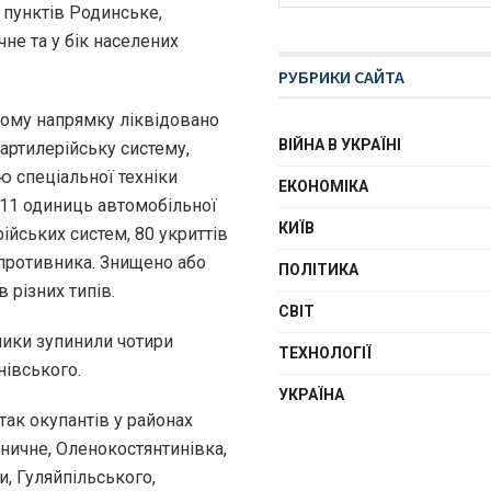
 пунктів Родинське,
не та у бік населених
РУБРИКИ САЙТА
ьому напрямку ліквідовано
ВІЙНА В УКРАЇНІ
 артилерійську систему,
 спеціальної техніки
ЕКОНОМІКА
11 одиниць автомобільної
КИЇВ
рійських систем, 80 укриттів
 противника. Знищено або
ПОЛІТИКА
 різних типів.
СВІТ
ики зупинили чотири
ТЕХНОЛОГІЇ
нівського.
УКРАЇНА
так окупантів у районах
зничне, Оленокостянтинівка,
и, Гуляйпільського,