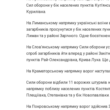
Сил оборони у бік населених пунктів Куп’янс
Курилівка.
На Лиманському напрямку українські воїни 
загарбників просунутися у бік населених пу
Лиман та у районі Зарічного. Одне боєзіткнен
На Слов’янському напрямку Сили оборони ус
спроб загарбників йти вперед у районі Закітн
пунктів Рай-Олександрівка, Крива Лука. Ще 
На Краматорському напрямку ворог наступал
Сили оборони відбили 11 ворожих штурмів 
напрямку поблизу населених пунктів Костянти
Плещіївка, Степанівка та у бік Новопавлівки.
На Покровському напрямку ворог здійснив 3