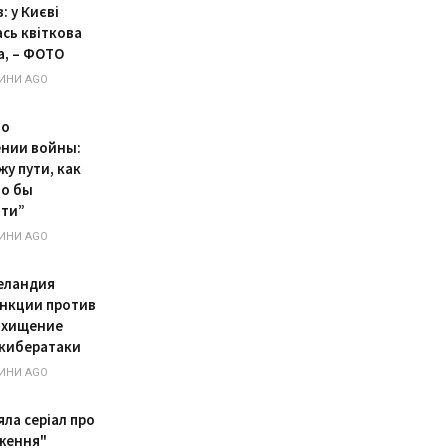
: у Києві
ась квіткова
а, – ФОТО
ИНИ AGO
 о
нии войны:
жу пути, как
ло бы
ти”
ИНИ AGO
еландия
анкции против
охищение
 кибератаки
ИНИ AGO
яла серіал про
ження"