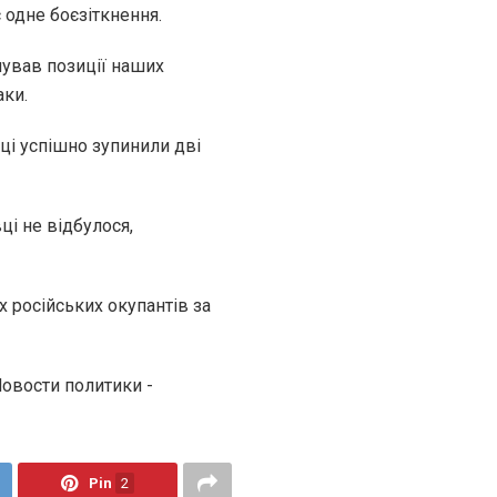
є одне боєзіткнення.
мував позиції наших
аки.
і успішно зупинили дві
ці не відбулося,
 російських окупантів за
Новости политики -
Pin
2