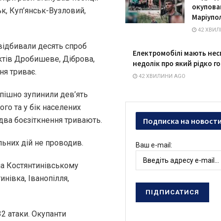
окупова
ьк, Куп’янськ-Вузловий,
Маріупо
42 ХВИЛ
відбивали десять спроб
Електромобілі мають нес
нктів Дробишеве, Діброва,
недолік про який рідко г
ня триває.
42 ХВИЛИНИ AGO
пішно зупинили дев’ять
ого та у бік населених
два боєзіткнення тривають.
Подписка на новост
ьних дій не проводив.
Ваш e-mail:
на Костянтинівському
нівка, Іванопілля,
2 атаки. Окупанти