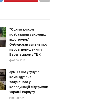
"Одним кліком
позбавляли законних
відстрочок":
Омбудсман заявив про
масові порушення у
Берегівському ТЦК
08.08.2026
Армія США усунула
командувача
залученого у
координації підтримки
Україні корпусу
08.08.2026