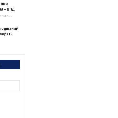
ного
ля – ЦПД
ИНИ AGO
подіваний
оворять
и