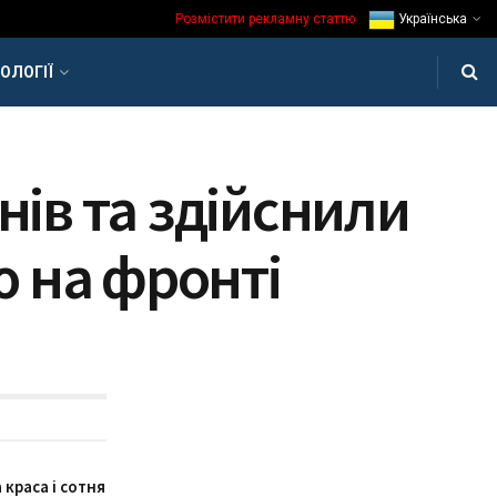
Розмістити рекламну статтю
Українська
ОЛОГІЇ
нів та здійснили
ю на фронті
краса і сотня