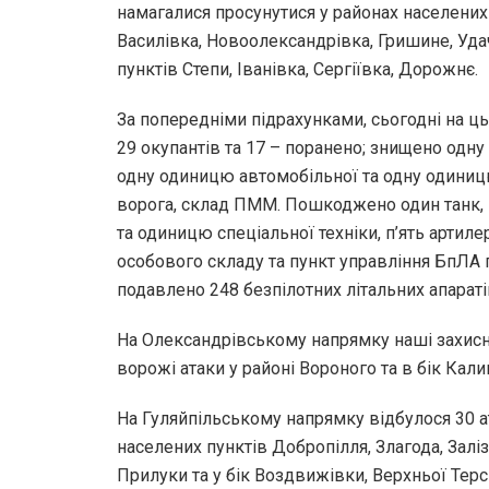
намагалися просунутися у районах населених
Василівка, Новоолександрівка, Гришине, Удач
пунктів Степи, Іванівка, Сергіївка, Дорожнє.
За попередніми підрахунками, сьогодні на ц
29 окупантів та 17 – поранено; знищено одну
одну одиницю автомобільної та одну одиницю
ворога, склад ПММ. Пошкоджено один танк, 
та одиницю спеціальної техніки, п’ять артиле
особового складу та пункт управління БпЛА
подавлено 248 безпілотних літальних апаратів
На Олександрівському напрямку наші захисн
ворожі атаки у районі Вороного та в бік Кали
На Гуляйпільському напрямку відбулося 30 а
населених пунктів Добропілля, Злагода, Залі
Прилуки та у бік Воздвижівки, Верхньої Терс