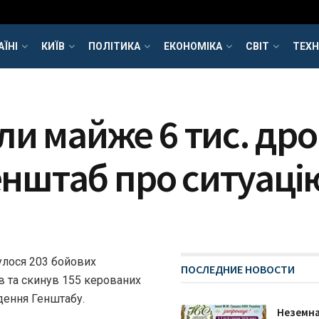
АЇНІ
КИЇВ
ПОЛІТИКА
ЕКОНОМІКА
СВІТ
ТЕХН
и майже 6 тис. дро
Генштаб про ситуаці
булося 203 бойових
ПОСЛЕДНИЕ НОВОСТИ
ів та скинув 155 керованих
дення Генштабу.
Неземна 