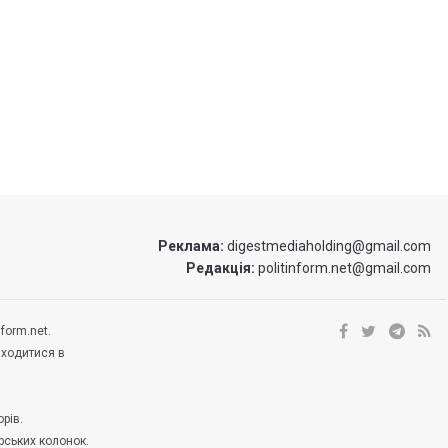
Реклама:
digestmediaholding@gmail.com
Редакція:
politinform.net@gmail.com
form.net.
аходитися в
рів.
рських колонок.