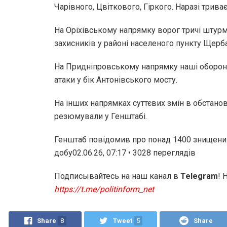
Чарівного, Цвіткового, Гіркого. Наразі трива
На Оріхівському напрямку ворог тричі штур
захисників у районі населеного пункту Щерб
На Придніпровському напрямку наші оборонц
атаки у бік Антонівського мосту.
На інших напрямках суттєвих змін в обстанов
резюмували у Генштабі.
Генштаб повідомив про понад 1400 знищених
добу02.06.26, 07:17 • 3028 переглядiв
Подписывайтесь на наш канал в
Telegram
! 
https://t.me/politinform_net
Share
8
Tweet
5
Share