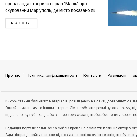
пропаганда створила серіал "Марік" про
окупований Маріуполь, де місто показано як...
READ MORE
Про нас
Політика конфіденційності
Контакти
Розміщення но
Використання будь-яких матеріалів, розміщених на сайті, дозволяється ли
Онлайн-виданням та іншим інтернет-ЗМІ необхідно розміщувати пряму, ві
підзаголовку публікації або в її першому абзаці, щоб забезпечити корект
Редакція порталу залишає за собою право не поділяти позицію авторів окрем
Адміністрація сайту не несе відповідальності за зміст текстів, що були о