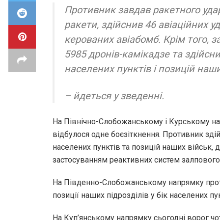
Противник завдав ракетного удар
ракети, здійснив 46 авіаційних уд
керованих авіабомб. Крім того, 
5985 дронів-камікадзе та здійсни
населених пунктів і позицій наши
– йдеться у зведенні.
На Північно-Слобожанському і Курському на
відбулося одне боєзіткнення. Противник здій
населених пунктів та позицій наших військ, дв
застосуванням реактивних систем залпового
На Південно-Слобожанському напрямку про
позиції наших підрозділів у бік населених пун
На Куп’янському напрямку сьогодні ворог чо