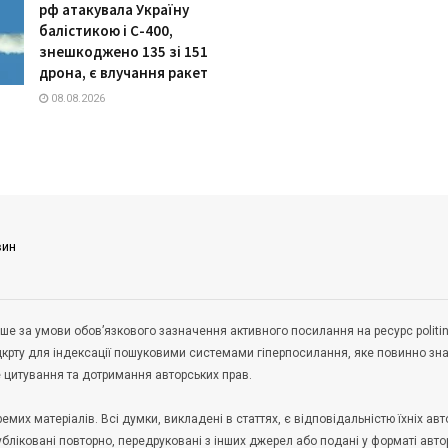
рф атакувала Україну
балістикою і С-400,
знешкоджено 135 зі 151
дрона, є влучання ракет
08.08.2026
вин
ше за умови обов’язкового зазначення активного посилання на ресурс politin
дкрту для індексації пошуковими системами гіперпосилання, яке повинно зн
не цитування та дотримання авторських прав.
их матеріалів. Всі думки, викладені в статтях, є відповідальністю їхніх авто
публіковані повторно, передруковані з інших джерел або подані у форматі авто