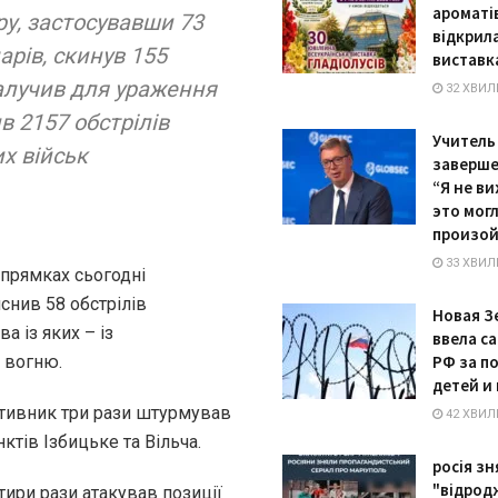
ароматів
у, застосувавши 73
відкрил
арів, скинув 155
виставк
залучив для ураження
32 ХВИЛ
в 2157 обстрілів
Учитель
х військ
заверше
“Я не ви
это мог
произой
33 ХВИЛ
прямках сьогодні
снив 58 обстрілів
Новая З
а із яких – із
ввела с
 вогню.
РФ за п
детей и
тивник три рази штурмував
42 ХВИЛ
ктів Ізбицьке та Вільча.
росія зн
"відрод
тири рази атакував позиції