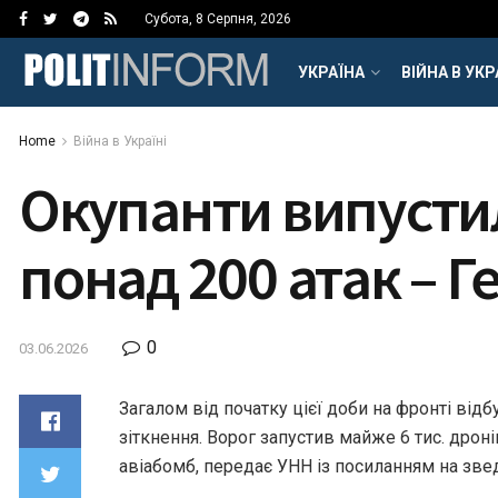
Субота, 8 Серпня, 2026
УКРАЇНА
ВІЙНА В УКР
Home
Війна в Україні
Окупанти випустил
понад 200 атак – 
0
03.06.2026
Загалом від початку цієї доби на фронті від
зіткнення. Ворог запустив майже 6 тис. дрон
авіабомб, передає УНН із посиланням на зве