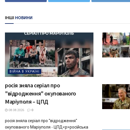
ІНШІ
НОВИНИ
ВІЙНА В УКРАЇНІ
росія зняла серіал про
"відродження" окупованого
Маріуполя – ЦПД
08.08.2026
0
росія зняла серіал про "відродження"
окупованого Маріуполя - ЦПД<p>російська