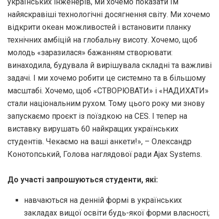
українських інженерів, ми хочемо показати їм
найяскравіші технологічні досягнення світу. Ми хочемо
відкрити океан можливостей і встановити планку
технічних амбіцій на глобальну висоту. Хочемо, щоб
молодь «заразилася» бажанням створювати:
винаходила, будувала й вирішувала складні та важливі
задачі. І ми хочемо робити це системно та в більшому
масштабі. Хочемо, щоб «СТВОРЮВАТИ» і «НАДИХАТИ»
стали національним рухом. Тому цього року ми знову
запускаємо проєкт із поїздкою на CES. І тепер на
виставку вирушать 60 найкращих українських
студентів. Чекаємо на ваші анкети!», – Олександр
Конотопський, Голова наглядової ради Ajax Systems.
До участі запрошуються студенти, які:
навчаються на денній формі в українських
закладах вищої освіти будь-якої форми власності;