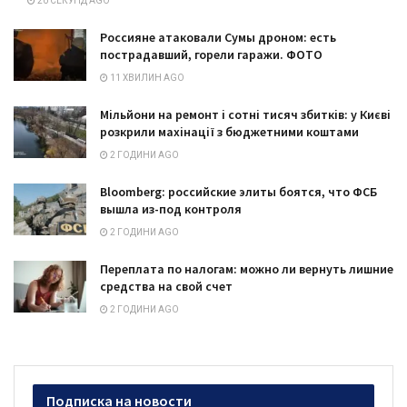
20 СЕКУНД AGO
Россияне атаковали Сумы дроном: есть
пострадавший, горели гаражи. ФОТО
11 ХВИЛИН AGO
Мільйони на ремонт і сотні тисяч збитків: у Києві
розкрили махінації з бюджетними коштами
2 ГОДИНИ AGO
Bloomberg: российские элиты боятся, что ФСБ
вышла из-под контроля
2 ГОДИНИ AGO
Переплата по налогам: можно ли вернуть лишние
средства на свой счет
2 ГОДИНИ AGO
Подписка на новости