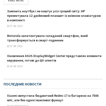
READ MORE
Замінить ноутбук і не коштує усіх грошей світу: HP
презентувала 12-дюймовий планшет із знімною клавіатурою
в комплекті
07.08.2026
Motorola запатентувала складаний смартфон, який
трансформується в смарт-годинник
07.08.2026
Оновлення ASUS DisplayWidget Center представляє елементи
керування, готові до ШІ-агентів
06.08.2026
ПОСЛЕДНИЕ НОВОСТИ
Xiaomi випустила бюджетний Redmi 17 із батареєю на 7500
мАг, але без однієї важливої функції