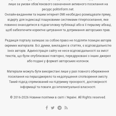
лише за умови обов’язкового зазначення активного посилання на
ресурс politinform.net.
Онлайн-виданням та іншим інтернет-ЗМІ необхідно розміщувати пряму,
відкрту для індексації пошуковими системами гіперпосилання, яке
повинно знаходитися в підзаголовку публікації або в її першому абзаці,
щоб забезпечити коректне цитування та дотримання авторських прав.
Редакція порталу залишає за собою право не поділяти позицію авторів
окремих матеріалів. Всі думки, викладені в статтях, є відповідальністю
їхніх авторів. Адміністрація сайту не несе відповідальності за зміст
текстів, що були опубліковані повторно, передруковані з інших джерел
або подані у форматі авторських колонок.
Матеріали можуть бути використані лише у разі повного збереження
посилання на першоджерело та недопущення спотворення змісту.
Такий підхід спрямований на підтримку прозорості, достовірності
інформації та поваги до інтелектуальної власності.
© 2016-2026 Новини політики в світі і Україні. All Rights reserved.