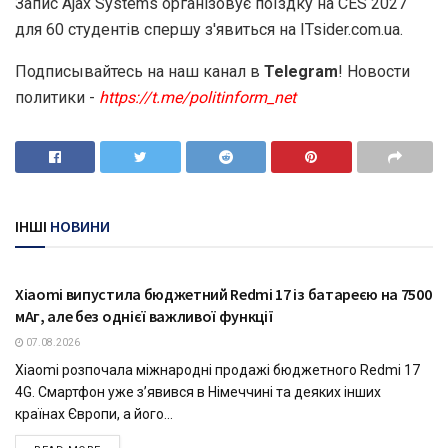
Запис Ajax Systems організовує поїздку на CES 2027
для 60 студентів спершу з'явиться на ITsider.com.ua.
Подписывайтесь на наш канал в
Telegram
! Новости
политики -
https://t.me/politinform_net
ІНШІ
НОВИНИ
ТЕХНОЛОГІЇ
Xiaomi випустила бюджетний Redmi 17 із батареєю на 7500
мАг, але без однієї важливої функції
07.08.2026
Xiaomi розпочала міжнародні продажі бюджетного Redmi 17
4G. Смартфон уже з’явився в Німеччині та деяких інших
країнах Європи, а його...