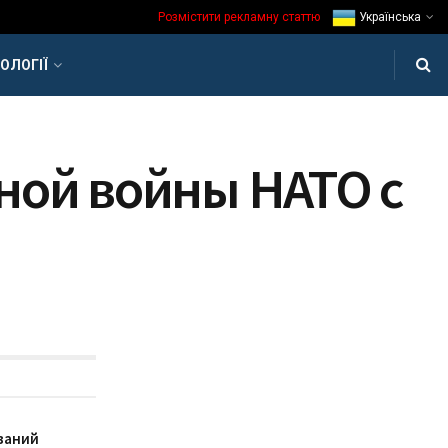
Розмістити рекламну статтю
Українська
ОЛОГІЇ
ной войны НАТО с
ваний