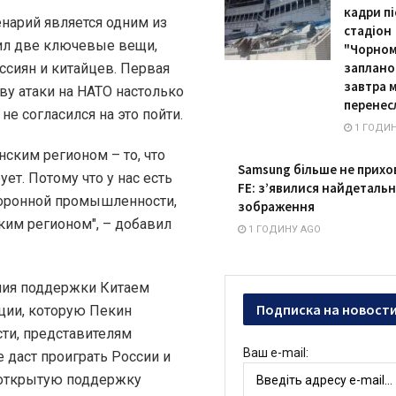
кадри пі
енарий является одним из
стадіон
ил две ключевые вещи,
"Чорном
заплано
ссиян и китайцев. Первая
завтра 
ву атаки на НАТО настолько
перенес
не согласился на это пойти.
1 ГОДИН
нским регионом – то, что
Samsung більше не прихов
ет. Потому что у нас есть
FE: з’явилися найдетальн
оборонной промышленности,
зображення
им регионом", – добавил
1 ГОДИНУ AGO
ния поддержки Китаем
Подписка на новост
ции, которую Пекин
сти, представителям
Ваш e-mail:
е даст проиграть России и
 открытую поддержку