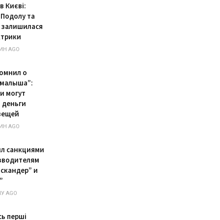
в Києві:
 Подолу та
 залишилася
ктрики
ИН AGO
омнил о
 малыша”:
и могут
 деньги
вещей
ИН AGO
ил санкциями
зводителям
Искандер” и
”
У AGO
сь перші