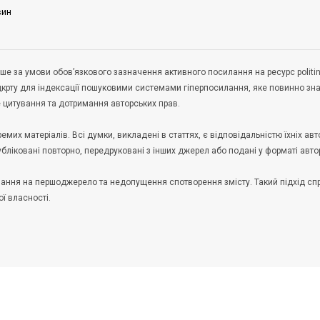
вин
ше за умови обов’язкового зазначення активного посилання на ресурс politin
дкрту для індексації пошуковими системами гіперпосилання, яке повинно зн
не цитування та дотримання авторських прав.
их матеріалів. Всі думки, викладені в статтях, є відповідальністю їхніх авто
публіковані повторно, передруковані з інших джерел або подані у форматі авто
илання на першоджерело та недопущення спотворення змісту. Такий підхід с
ої власності.