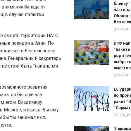
блекаут 
 внимания Запада от
частина
и, в случае попытки
Оболоні
без еле
35 ХВИЛ
по защите территории НАТО
ные позиции в Азии. По
ПФУ нап
“пакете
ходиться в безопасности,
родител
ика. Генеральный секретарь
выбрать
 не стоит быть "наивными
вместо 
35 ХВИЛ
 возможного развития
ЕС удар
вань, он бы сначала
по прои
ракет “
ем этом, Владимиру
“Сармат
 Москве, и сказал бы ему:
1 ГОДИН
чтобы ты занимал их в
Рютте.
З'явили