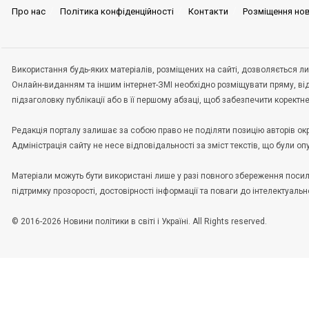
Про нас
Політика конфіденційності
Контакти
Розміщення но
Використання будь-яких матеріалів, розміщених на сайті, дозволяється ли
Онлайн-виданням та іншим інтернет-ЗМІ необхідно розміщувати пряму, ві
підзаголовку публікації або в її першому абзаці, щоб забезпечити корект
Редакція порталу залишає за собою право не поділяти позицію авторів окрем
Адміністрація сайту не несе відповідальності за зміст текстів, що були о
Матеріали можуть бути використані лише у разі повного збереження пос
підтримку прозорості, достовірності інформації та поваги до інтелектуальн
© 2016-2026 Новини політики в світі і Україні. All Rights reserved.