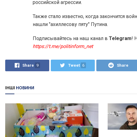
российской агрессии.
Также стало известно, когда закончится войн
нашли "ахиллесову пяту" Путина.
Подписывайтесь на наш канал в
Telegram
! 
https://t.me/politinform_net
Share
9
Tweet
6
Share
ІНШІ
НОВИНИ