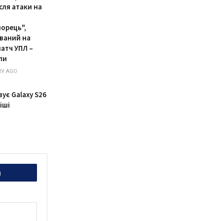
сля атаки на
орець",
ваний на
матч УПЛ –
ли
У AGO
ує Galaxy S26
іші
и