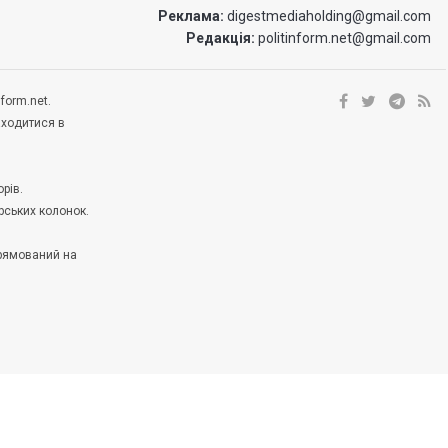
Реклама:
digestmediaholding@gmail.com
Редакція:
politinform.net@gmail.com
form.net.
аходитися в
рів.
рських колонок.
прямований на