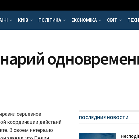
АЇНІ
КИЇВ
ПОЛІТИКА
ЕКОНОМІКА
СВІТ
ТЕХН
енарий одновремен
ыразил серьезное
ПОСЛЕДНИЕ НОВОСТИ
ной координации действий
кте. В своем интервью
Несподі
он заявил, что Пекин