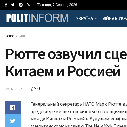
П’ятниця, 7 Серпня, 2026
УКРАЇНА
ВІЙНА В УКР
Home
Світ
Рютте озвучил сц
Китаем и Россией
0
06.07.2025
Генеральный секретарь НАТО Марк Рютте в
предостережение относительно потенциаль
между Китаем и Россией в будущем конфли
американскому изданию The New York Times 