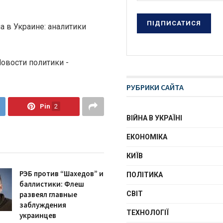
а в Украине: аналитики
Новости политики -
РУБРИКИ САЙТА
Pin
2
ВІЙНА В УКРАЇНІ
ЕКОНОМІКА
КИЇВ
РЭБ против “Шахедов” и
ПОЛІТИКА
баллистики: Флеш
развеял главные
СВІТ
заблуждения
ТЕХНОЛОГІЇ
украинцев