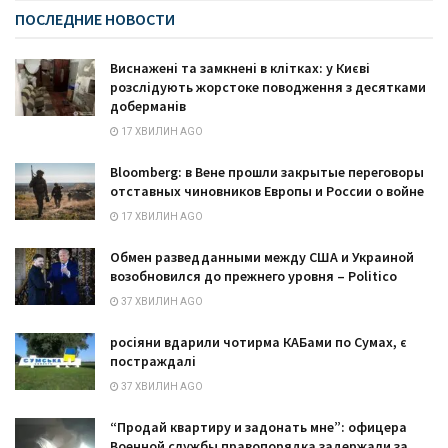
ПОСЛЕДНИЕ НОВОСТИ
Виснажені та замкнені в клітках: у Києві
розслідують жорстоке поводження з десятками
доберманів
17 ХВИЛИН AGO
Bloomberg: в Вене прошли закрытые переговоры
отставных чиновников Европы и России о войне
17 ХВИЛИН AGO
Обмен разведданными между США и Украиной
возобновился до прежнего уровня – Politico
37 ХВИЛИН AGO
росіяни вдарили чотирма КАБами по Сумах, є
постраждалі
37 ХВИЛИН AGO
“Продай квартиру и задонать мне”: офицера
Военной службы правопорядка задержали за