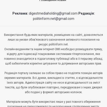
Реклама:
digestmediaholding@gmail.com
Редакція:
politinform.net@gmail.com
Використання будь-яких матеріалів, розміщених на сайті, дозволяється
лише за умови обов’язкового зазначення активного посилання на
ресурс politinform.net.
Онлайн-виданням та іншим інтернет-ЗМІ необхідно розміщувати пряму,
відкрту для індексації пошуковими системами гіперпосилання, яке
повинно знаходитися в підзаголовку публікації або в її першому абзаці,
щоб забезпечити коректне цитування та дотримання авторських прав.
Редакція порталу залишає за собою право не поділяти позицію авторів
окремих матеріалів. Всі думки, викладені в статтях, є відповідальністю
їхніх авторів. Адміністрація сайту не несе відповідальності за зміст
текстів, що були опубліковані повторно, передруковані з інших джерел
або подані у форматі авторських колонок.
Матеріали можуть бути використані лише у разі повного збереження
посилання на першоджерело та недопущення спотворення змісту.