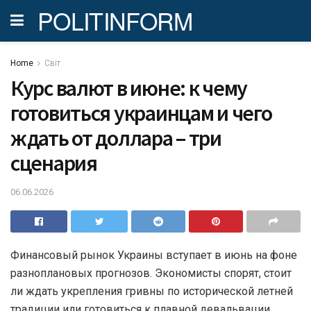
POLITINFORM
Home
Світ
Курс валют в июне: к чему
готовиться украинцам и чего
ждать от доллара – три
сценария
06.06.2026
Финансовый рынок Украины вступает в июнь на фоне
разноплановых прогнозов. Экономисты спорят, стоит
ли ждать укрепления гривны по исторической летней
традиции или готовиться к плавной девальвации,