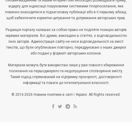
Онлайн-виданням та іншим інтернет-ЗМІ необхідно розміщувати пряму,
відкрту для індексації пошуковими системами гіперпосилання, яке
повинно знаходитися в підзаголовку публікації або в її першому абзаці,
щоб забезпечити коректне цитування та дотримання авторських прав.
Редакція порталу залишає за собою право не поділяти позицію авторів
окремих матеріалів. Всі думки, викладені в статтях, є відповідальністю
їхніх авторів. Адміністрація сайту не несе відповідальності за зміст
текстів, що були опубліковані повторно, передруковані з інших джерел
або подані у форматі авторських колонок.
Матеріали можуть бути використані лише у разі повного збереження
посилання на першоджерело та недопущення спотворення змісту.
Такий підхід спрямований на підтримку прозорості, достовірності
інформації та поваги до інтелектуальної власності.
© 2016-2026 Новини політики в світі і Україні. All Rights reserved.