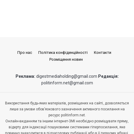
Про нас
Політика конфіденційності
Контакти
Розміщення новин
Реклама:
digestmediaholding@gmail.com
Редакція:
politinform.net@gmail.com
Використання будь-яких матеріалів, розміщених на сайті, дозволяється
лише за умови обов’язкового зазначення активного посилання на
ресурс politinform.net.
Онлайн-виданням та іншим інтернет-ЗМІ необхідно розміщувати пряму,
відкрту для індексації пошуковими системами гіперпосилання, яке
повинно знаходитися в підзаголовку публікації або в її першому абзаці,