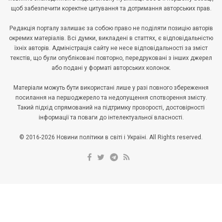
щоб забезпечити коректне цитування та дотримання авторських прав.
Редакція порталу залишає за собою право не поділяти позицію авторів
окремих матеріалів. Всі думки, викладені в статтях, є відповідальністю
їхніх авторів. Адміністрація сайту не несе відповідальності за зміст
текстів, що були опубліковані повторно, передруковані з інших джерел
або подані у форматі авторських колонок.
Матеріали можуть бути використані лише у разі повного збереження
посилання на першоджерело та недопущення спотворення змісту.
Такий підхід спрямований на підтримку прозорості, достовірності
інформації та поваги до інтелектуальної власності.
© 2016-2026 Новини політики в світі і Україні. All Rights reserved.