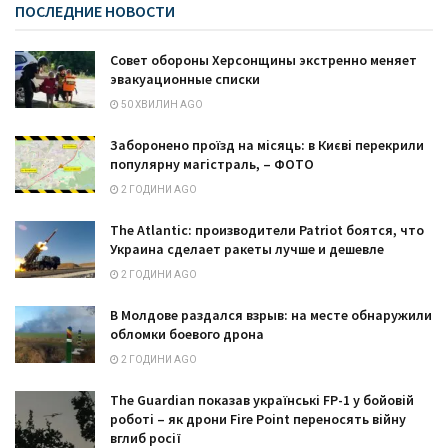
ПОСЛЕДНИЕ НОВОСТИ
Совет обороны Херсонщины экстренно меняет
эвакуационные списки
50 ХВИЛИН AGO
Заборонено проїзд на місяць: в Києві перекрили
популярну магістраль, – ФОТО
2 ГОДИНИ AGO
The Atlantic: производители Patriot боятся, что
Украина сделает ракеты лучше и дешевле
2 ГОДИНИ AGO
В Молдове раздался взрыв: на месте обнаружили
обломки боевого дрона
2 ГОДИНИ AGO
The Guardian показав українські FP-1 у бойовій
роботі – як дрони Fire Point переносять війну
вглиб росії