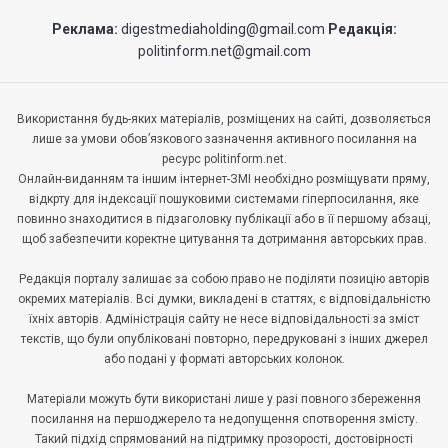
Реклама:
digestmediaholding@gmail.com
Редакція:
politinform.net@gmail.com
Використання будь-яких матеріалів, розміщених на сайті, дозволяється
лише за умови обов’язкового зазначення активного посилання на
ресурс politinform.net.
Онлайн-виданням та іншим інтернет-ЗМІ необхідно розміщувати пряму,
відкрту для індексації пошуковими системами гіперпосилання, яке
повинно знаходитися в підзаголовку публікації або в її першому абзаці,
щоб забезпечити коректне цитування та дотримання авторських прав.
Редакція порталу залишає за собою право не поділяти позицію авторів
окремих матеріалів. Всі думки, викладені в статтях, є відповідальністю
їхніх авторів. Адміністрація сайту не несе відповідальності за зміст
текстів, що були опубліковані повторно, передруковані з інших джерел
або подані у форматі авторських колонок.
Матеріали можуть бути використані лише у разі повного збереження
посилання на першоджерело та недопущення спотворення змісту.
Такий підхід спрямований на підтримку прозорості, достовірності