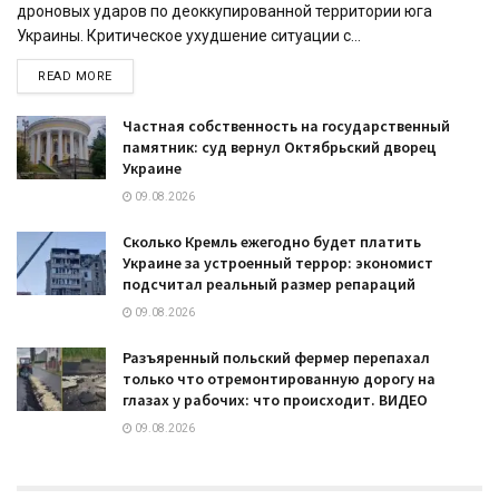
дроновых ударов по деоккупированной территории юга
Украины. Критическое ухудшение ситуации с...
READ MORE
Частная собственность на государственный
памятник: суд вернул Октябрьский дворец
Украине
09.08.2026
Сколько Кремль ежегодно будет платить
Украине за устроенный террор: экономист
подсчитал реальный размер репараций
09.08.2026
Разъяренный польский фермер перепахал
только что отремонтированную дорогу на
глазах у рабочих: что происходит. ВИДЕО
09.08.2026