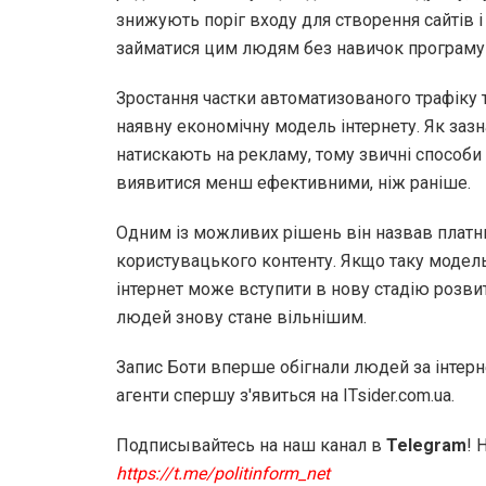
знижують поріг входу для створення сайтів 
займатися цим людям без навичок програму
Зростання частки автоматизованого трафіку 
наявну економічну модель інтернету. Як зазн
натискають на рекламу, тому звичні способи
виявитися менш ефективними, ніж раніше.
Одним із можливих рішень він назвав платн
користувацького контенту. Якщо таку модель
інтернет може вступити в нову стадію розвит
людей знову стане вільнішим.
Запис Боти вперше обігнали людей за інтерн
агенти спершу з'явиться на ITsider.com.ua.
Подписывайтесь на наш канал в
Telegram
! 
https://t.me/politinform_net