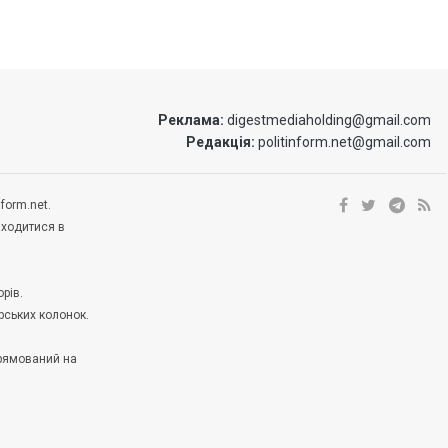
Реклама:
digestmediaholding@gmail.com
Редакція:
politinform.net@gmail.com
form.net.
аходитися в
рів.
рських колонок.
прямований на