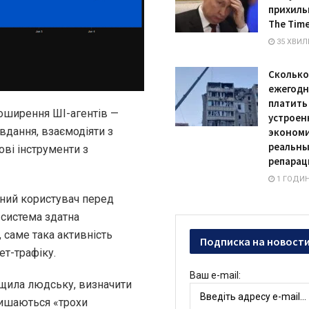
прихиль
The Tim
35 ХВИЛ
Сколько
ежегодн
платить
оширення ШІ-агентів —
устроен
авдання, взаємодіяти з
экономи
реальны
ві інструменти з
репарац
1 ГОДИН
йний користувач перед
-система здатна
, саме така активність
Подписка на новост
ет-трафіку.
Ваш e-mail:
ищила людську, визначити
алишаються «трохи