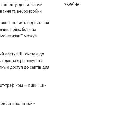
і контенту, дозволяючи
УКРАЇНА
вання та веброзробки.
також ставить під питання
ачив Прінс, боти не
 монетизації можуть
ий доступ ШІ-систем до
 вдасться реалізувати,
ку, а доступ до сайтів для
ет-трафіком — винні ШІ-
Новости политики -