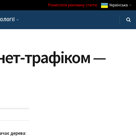
Розмістити рекламну статтю
Українська
ОЛОГІЇ
нет-трафіком —
ачає дерева: