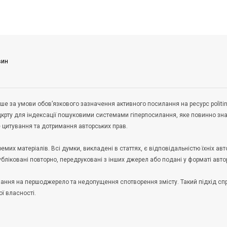
вин
ше за умови обов’язкового зазначення активного посилання на ресурс politin
дкрту для індексації пошуковими системами гіперпосилання, яке повинно зн
не цитування та дотримання авторських прав.
их матеріалів. Всі думки, викладені в статтях, є відповідальністю їхніх авто
публіковані повторно, передруковані з інших джерел або подані у форматі авто
илання на першоджерело та недопущення спотворення змісту. Такий підхід с
ої власності.