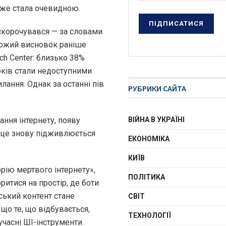
вже стала очевидною.
 скорочувався — за словами
Схожий висновок раніше
h Center: близько 38%
 років стали недоступними
ання. Однак за останні пів
РУБРИКИ САЙТА
ння інтернету, появу
ВІЙНА В УКРАЇНІ
се це знову підживлюється
ЕКОНОМІКА
КИЇВ
орію мертвого інтернету»,
ПОЛІТИКА
итися на простір, де боти
ський контент стане
СВІТ
що те, що відбувається,
ТЕХНОЛОГІЇ
учасні ШІ-інструменти