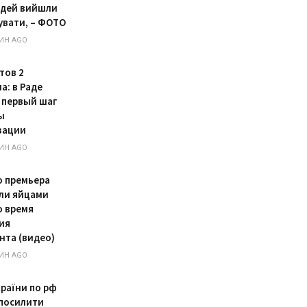
юдей вийшли
увати, – ФОТО
ИН AGO
тов 2
а: в Раде
 первый шаг
ы
зации
ИН AGO
о премьера
ли яйцами
о время
ия
нта (видео)
ИН AGO
країни по рф
посилити