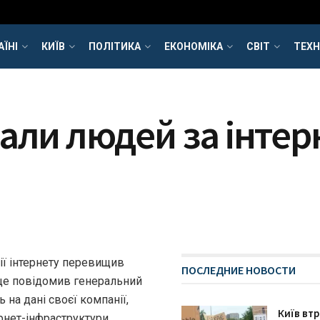
АЇНІ
КИЇВ
ПОЛІТИКА
ЕКОНОМІКА
СВІТ
ТЕХН
али людей за інтер
рії інтернету перевищив
ПОСЛЕДНИЕ НОВОСТИ
 це повідомив генеральний
 на дані своєї компанії,
Київ втр
рнет-інфраструктури.