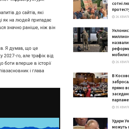
сотні л
протест
апитів до сайтів, які
26 ХВИЛ
ді як на людей припадає
ся значно раніше, ніж він
Уклонис
миллион
назвали
в. Я думав, що це
реформ
мобили
у 2027-го, але трафік від
26 ХВИЛ
о боти вперше в історії
півзасновник і глава
В Косов
заброса
прямо в
заседан
парламе
35 ХВИЛ
Удари У
можуть 