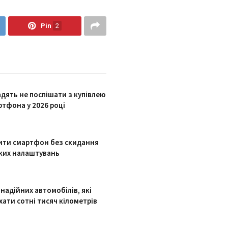
Pin
2
адять не поспішати з купівлею
ртфона у 2026 році
ити смартфон без скидання
ких налаштувань
надійних автомобілів, які
хати сотні тисяч кілометрів