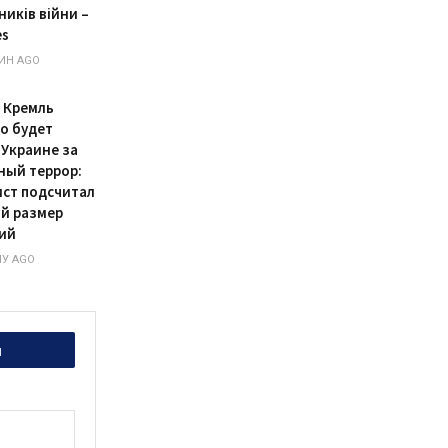
ників війни –
es
ИН AGO
 Кремль
о будет
 Украине за
ный террор:
ст подсчитал
й размер
ий
У AGO
и