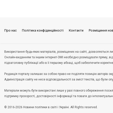
Про нас
Політика конфіденційності
Контакти
Розміщення но
Використання будь-яких матеріалів, розміщених на сайті, дозволяється ли
Онлайн-виданням та іншим інтернет-ЗМІ необхідно розміщувати пряму, ві
підзаголовку публікації або в її першому абзаці, щоб забезпечити корект
Редакція порталу залишає за собою право не поділяти позицію авторів окрем
Адміністрація сайту не несе відповідальності за зміст текстів, що були о
Матеріали можуть бути використані лише у разі повного збереження пос
підтримку прозорості, достовірності інформації та поваги до інтелектуальн
© 2016-2026 Новини політики в світі і Україні. All Rights reserved.