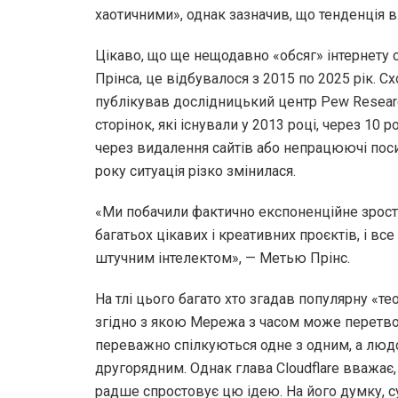
хаотичними», однак зазначив, що тенденція 
Цікаво, що ще нещодавно «обсяг» інтернету
Прінса, це відбувалося з 2015 по 2025 рік. 
публікував дослідницький центр Pew Researc
сторінок, які існували у 2013 році, через 10
через видалення сайтів або непрацюючі посил
року ситуація різко змінилася.
«Ми побачили фактично експоненційне зроста
багатьох цікавих і креативних проєктів, і в
штучним інтелектом», — Метью Прінс.
На тлі цього багато хто згадав популярну «те
згідно з якою Мережа з часом може перетвор
переважно спілкуються одне з одним, а люд
другорядним. Однак глава Cloudflare вважає, 
радше спростовує цю ідею. На його думку, с