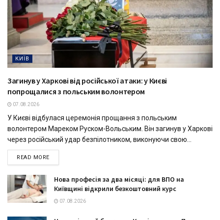
КИЇВ
Загинув у Харкові від російської атаки: у Києві
попрощалися з польським волонтером
07.08.2026
У Києві відбулася церемонія прощання з польським
волонтером Мареком Руском-Вольським. Він загинув у Харкові
через російський удар безпілотником, виконуючи свою...
READ MORE
Нова професія за два місяці: для ВПО на
Київщині відкрили безкоштовний курс
07.08.2026