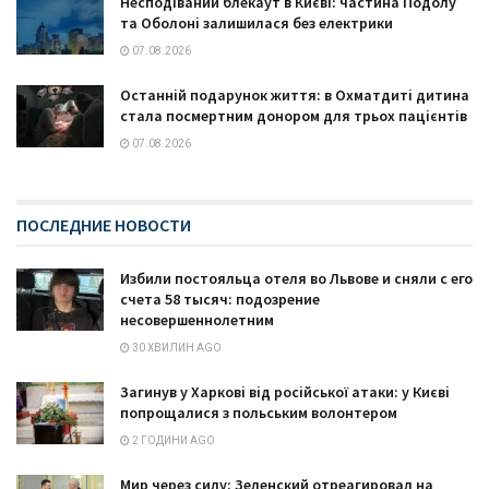
Несподіваний блекаут в Києві: частина Подолу
та Оболоні залишилася без електрики
07.08.2026
Останній подарунок життя: в Охматдиті дитина
стала посмертним донором для трьох пацієнтів
07.08.2026
ПОСЛЕДНИЕ НОВОСТИ
Избили постояльца отеля во Львове и сняли с его
счета 58 тысяч: подозрение
несовершеннолетним
30 ХВИЛИН AGO
Загинув у Харкові від російської атаки: у Києві
попрощалися з польським волонтером
2 ГОДИНИ AGO
Мир через силу: Зеленский отреагировал на