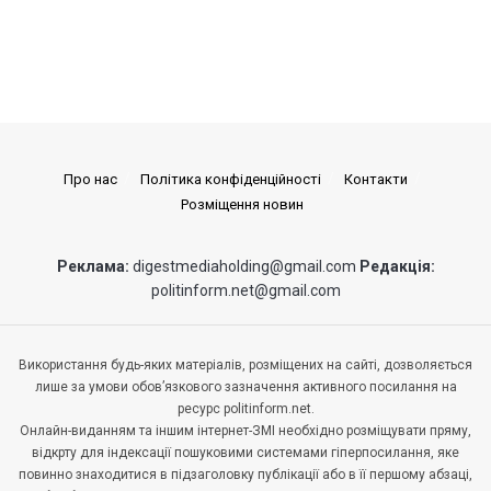
Про нас
Політика конфіденційності
Контакти
Розміщення новин
Реклама:
digestmediaholding@gmail.com
Редакція:
politinform.net@gmail.com
Використання будь-яких матеріалів, розміщених на сайті, дозволяється
лише за умови обов’язкового зазначення активного посилання на
ресурс politinform.net.
Онлайн-виданням та іншим інтернет-ЗМІ необхідно розміщувати пряму,
відкрту для індексації пошуковими системами гіперпосилання, яке
повинно знаходитися в підзаголовку публікації або в її першому абзаці,