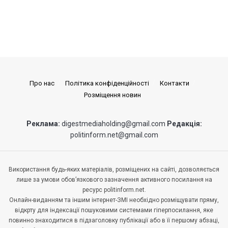
Про нас
Політика конфіденційності
Контакти
Розміщення новин
Реклама:
digestmediaholding@gmail.com
Редакція:
politinform.net@gmail.com
Використання будь-яких матеріалів, розміщених на сайті, дозволяється
лише за умови обов’язкового зазначення активного посилання на
ресурс politinform.net.
Онлайн-виданням та іншим інтернет-ЗМІ необхідно розміщувати пряму,
відкрту для індексації пошуковими системами гіперпосилання, яке
повинно знаходитися в підзаголовку публікації або в її першому абзаці,