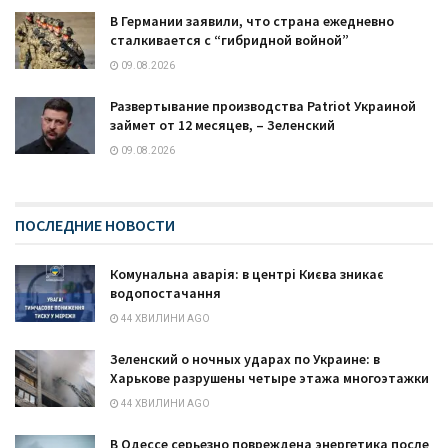
В Германии заявили, что страна ежедневно
сталкивается с “гибридной войной”
09.08.2026
Развертывание производства Patriot Украиной
займет от 12 месяцев, – Зеленский
09.08.2026
ПОСЛЕДНИЕ НОВОСТИ
Комунальна аварія: в центрі Києва зникає
водопостачання
44 ХВИЛИНИ AGO
Зеленский о ночных ударах по Украине: в
Харькове разрушены четыре этажа многоэтажки
44 ХВИЛИНИ AGO
В Одессе серьезно повреждена энергетика после