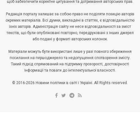
щоб забезпечити коректне цитування та дотримання авторських прав.
Редакція порталу залишає за собою право не поділяти позицію авторів
окремих матеріалів. Всі думки, викладені в статтях, є відповідальністю
їхніх авторів. Адміністрація сайту не несе відповідальності за зміст
текстів, що були опубліковані повторно, передруковані з інших джерел
або подані у форматі авторських колонок.
Матеріали можуть бути використані лише у разі повного збереження
посилання на першоджерело та недопущення спотворення змісту.
Такий підхід спрямований на підтримку прозорості, достовірності
інформації та поваги до інтелектуальної власності.
© 2016-2026 Новини політики в світі і Україні. All Rights reserved.