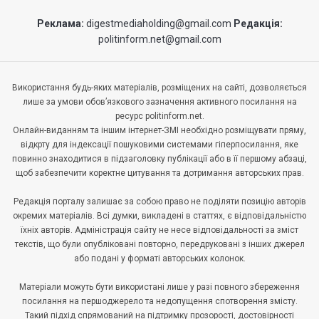
Реклама:
digestmediaholding@gmail.com
Редакція:
politinform.net@gmail.com
Використання будь-яких матеріалів, розміщених на сайті, дозволяється
лише за умови обов’язкового зазначення активного посилання на
ресурс politinform.net.
Онлайн-виданням та іншим інтернет-ЗМІ необхідно розміщувати пряму,
відкрту для індексації пошуковими системами гіперпосилання, яке
повинно знаходитися в підзаголовку публікації або в її першому абзаці,
щоб забезпечити коректне цитування та дотримання авторських прав.
Редакція порталу залишає за собою право не поділяти позицію авторів
окремих матеріалів. Всі думки, викладені в статтях, є відповідальністю
їхніх авторів. Адміністрація сайту не несе відповідальності за зміст
текстів, що були опубліковані повторно, передруковані з інших джерел
або подані у форматі авторських колонок.
Матеріали можуть бути використані лише у разі повного збереження
посилання на першоджерело та недопущення спотворення змісту.
Такий підхід спрямований на підтримку прозорості, достовірності