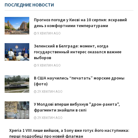
ПОСЛЕДНИЕ НОВОСТИ
Прогноз погоди у Києві на 10 серпня: яскравий
день з комфортними температурами
9 ХВИЛИН AGO
Зеленский в Белграде: момент, когда
государственный интерес оказался важнее
выборов
9 ХВИЛИН AGO
В США научились “печатать” морские дроны
(фото)
29 ХВИЛИН AGO
У Молдові вперше вибухнув "дрон-ракета",
фрагменти знайшли в селі
29 ХВИЛИН AGO
Xperia 1 VIII лише вийшов, а Sony вже готує його наступника:
перші подробиці про новий флагман