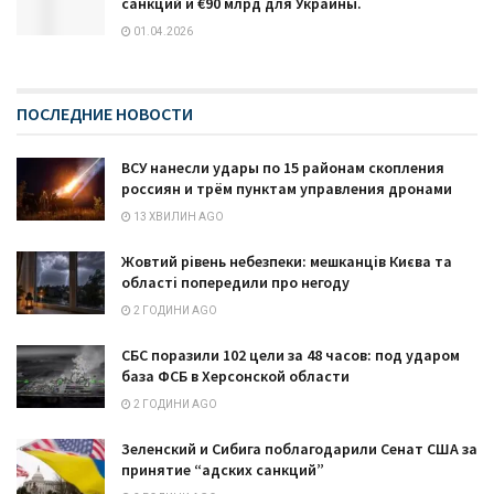
санкций и €90 млрд для Украины.
01.04.2026
ПОСЛЕДНИЕ НОВОСТИ
ВСУ нанесли удары по 15 районам скопления
россиян и трём пунктам управления дронами
13 ХВИЛИН AGO
Жовтий рівень небезпеки: мешканців Києва та
області попередили про негоду
2 ГОДИНИ AGO
СБС поразили 102 цели за 48 часов: под ударом
база ФСБ в Херсонской области
2 ГОДИНИ AGO
Зеленский и Сибига поблагодарили Сенат США за
принятие “адских санкций”