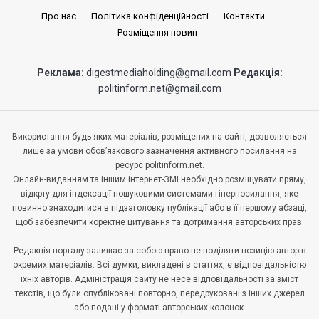
Про нас
Політика конфіденційності
Контакти
Розміщення новин
Реклама:
digestmediaholding@gmail.com
Редакція:
politinform.net@gmail.com
Використання будь-яких матеріалів, розміщених на сайті, дозволяється
лише за умови обов’язкового зазначення активного посилання на
ресурс politinform.net.
Онлайн-виданням та іншим інтернет-ЗМІ необхідно розміщувати пряму,
відкрту для індексації пошуковими системами гіперпосилання, яке
повинно знаходитися в підзаголовку публікації або в її першому абзаці,
щоб забезпечити коректне цитування та дотримання авторських прав.
Редакція порталу залишає за собою право не поділяти позицію авторів
окремих матеріалів. Всі думки, викладені в статтях, є відповідальністю
їхніх авторів. Адміністрація сайту не несе відповідальності за зміст
текстів, що були опубліковані повторно, передруковані з інших джерел
або подані у форматі авторських колонок.