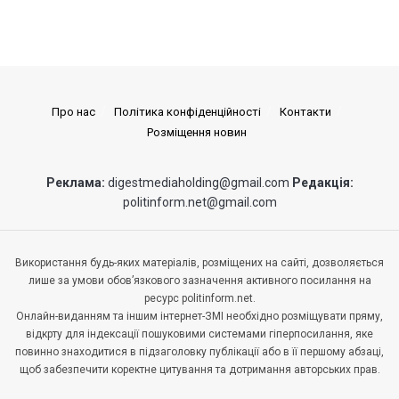
Про нас
Політика конфіденційності
Контакти
Розміщення новин
Реклама:
digestmediaholding@gmail.com
Редакція:
politinform.net@gmail.com
Використання будь-яких матеріалів, розміщених на сайті, дозволяється
лише за умови обов’язкового зазначення активного посилання на
ресурс politinform.net.
Онлайн-виданням та іншим інтернет-ЗМІ необхідно розміщувати пряму,
відкрту для індексації пошуковими системами гіперпосилання, яке
повинно знаходитися в підзаголовку публікації або в її першому абзаці,
щоб забезпечити коректне цитування та дотримання авторських прав.