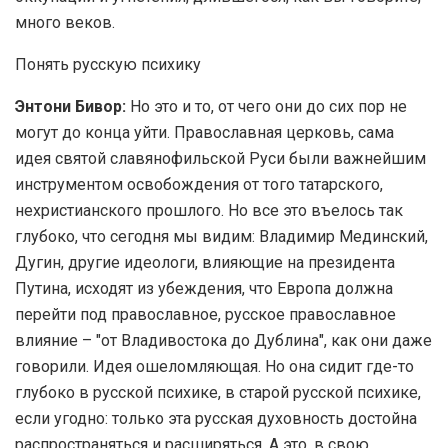
много веков.
Понять русскую психику
Энтони Бивор:
Но это и то, от чего они до сих пор не
могут до конца уйти. Православная церковь, сама
идея святой славянофильской Руси были важнейшим
инструментом освобождения от того татарского,
нехристианского прошлого. Но все это въелось так
глубоко, что сегодня мы видим: Владимир Мединский,
Дугин, другие идеологи, влияющие на президента
Путина, исходят из убеждения, что Европа должна
перейти под православное, русское православное
влияние – "от Владивостока до Дублина", как они даже
говорили. Идея ошеломляющая. Но она сидит где-то
глубоко в русской психике, в старой русской психике,
если угодно: только эта русская духовность достойна
распространяться и расширяться. А это, в свою