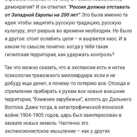
демократия? И он ответил:
"Россия должна отставать
от Западной Европы на 200 лет"
. Это была именно та
идея: чтобы защитить русскую традицию, русскую
культуру, этот разрыв во времени необходим. Но было
и другое: стоит ослабить цепи – и вырвется хаос. И в
каком-то смысле понятно: когда у тебя такая
гигантская территория, как удержать контроль?
Так что можно сказать, что в экспансии есть и нотка
психологии тревожного миллиардера: если я не
добуду еще денег, я почему-то потеряю все. Отсюда и
стремление прибирать к рукам все новые внешние
территории, "ближнее зарубежье", вплоть до Дальнего
Востока. Даже тогда, в катастрофической японской
войне 1904-1905 годов, царь был заинтересован в
захвате новых земель. Частично это
экспансионистское мышление – как у других