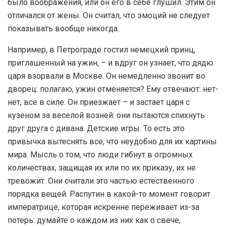
было воображения, или он его в себе глушил. Этим он
отличался от жены. Он считал, что эмоций не следует
показывать вообще никогда.
Например, в Петрограде гостил немецкий принц,
приглашенный на ужин, – и вдруг он узнает, что дядю
царя взорвали в Москве. Он немедленно звонит во
дворец: полагаю, ужин отменяется? Ему отвечают: нет-
нет, все в силе. Он приезжает – и застает царя с
кузеном за веселой возней: они пытаются спихнуть
друг друга с дивана. Детские игры. То есть это
привычка вытеснять все, что неудобно для их картины
мира. Мысль о том, что люди гибнут в огромных
количествах, защищая их или по их приказу, их не
тревожит. Они считали это частью естественного
порядка вещей. Распутин в какой-то момент говорит
императрице, которая искренне переживает из-за
потерь: думайте о каждом из них как о свече,