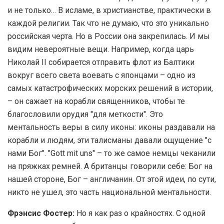
и не только… В исламе, в христианстве, практически в
каждой религии. Так что не думаю, что это уникально
российская черта. Но в России она закрепилась. И мы
видим невероятные вещи. Например, когда царь
Николай II собирается отправить флот из Балтики
вокруг всего света воевать с японцами – одно из
самых катастрофических морских решений в истории,
– он сажает на корабли священников, чтобы те
благословили орудия "для меткости". Это
ментальность веры в силу иконы: иконы раздавали на
корабли и людям, эти талисманы давали ощущение "с
нами Бог". "Gott mit uns" – то же самое немцы чеканили
на пряжках ремней. А британцы говорили себе: Бог на
нашей стороне, Бог – англичанин. От этой идеи, по сути,
никто не ушел, это часть национальной ментальности.
Фрэнсис Фостер:
Но я как раз о крайностях. С одной