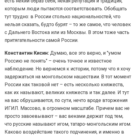
есть некий образ себя, некая репутация и традиция,
которым люди пытаются соответствовать. Обобщать
тут трудно: в России столько национальностей, что
нельзя сказать, будто бурят – то же самое, что человек
с Дальнего Востока или из Москвы. В этом тоже часть
притягательности самой России.
Константин Кисин:
Думаю, все это верно, и "умом
Россию не понять" – очень точное и известное
наблюдение. Но вернемся к истории, потому что я хочу
задержаться на монгольском нашествии. В тот момент
России как таковой нет – есть несколько княжеств,
как их называют, великих княжеств и так далее. И тут
на вас обрушивается, по сути, нечто вроде вторжения
ИГИЛ. Массово, в огромном масштабе. Причем вас не
просто завоевывают – вас веками держат под тем,
что русские называют игом, татаро-монгольским игом.
Каково воздействие такого подчинения, и именно в