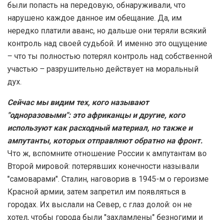
были попасть на передовую, обнаруживали, что
нарушено каждое данное им обещание. Да, им
нередко платили аванс, но дальше они теряли всякий
контроль над своей судьбой. И именно это ощущение
– что ты полностью потерял контроль над собственной
участью – разрушительно действует на моральный
дух.
Сейчас мы видим тех, кого называют
"одноразовыми": это африканцы и другие, кого
используют как расходный материал, но также и
ампутанты, которых отправляют обратно на фронт.
Что ж, вспомните отношение России к ампутантам во
Второй мировой: потерявших конечности называли
"самоварами". Сталин, наговорив в 1945-м о героизме
Красной армии, затем запретил им появляться в
городах. Их выслали на Север, с глаз долой: он не
хотел, чтобы города были "захламлены" безногими и