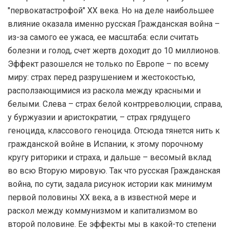
"первокатастрофой" XX века. Но на деле наибольшее
влияние оказала именно русская Гражданская война –
из-за самого ее ужаса, ее масштаба: если считать
болезни и голод, счет жертв доходит до 10 миллионов.
Эффект разошелся не только по Европе – по всему
миру: страх перед разрушением и жестокостью,
расползающимися из раскола между красными и
белыми. Слева – страх белой контрреволюции, справа,
у буржуазии и аристократии, – страх грядущего
геноцида, классового геноцида. Отсюда тянется нить к
гражданской войне в Испании, к этому порочному
кругу риторики и страха, и дальше – весомый вклад
во всю Вторую мировую. Так что русская Гражданская
война, по сути, задала рисунок истории как минимум
первой половины XX века, а в известной мере и
раскол между коммунизмом и капитализмом во
второй половине. Ее эффекты мы в какой-то степени