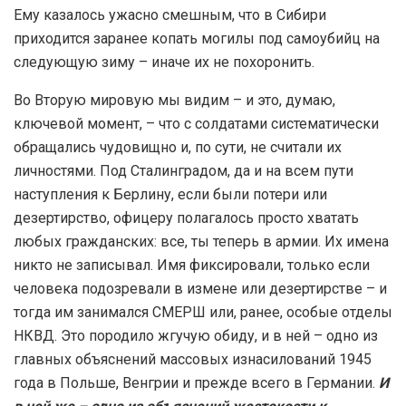
Ему казалось ужасно смешным, что в Сибири
приходится заранее копать могилы под самоубийц на
следующую зиму – иначе их не похоронить.
Во Вторую мировую мы видим – и это, думаю,
ключевой момент, – что с солдатами систематически
обращались чудовищно и, по сути, не считали их
личностями. Под Сталинградом, да и на всем пути
наступления к Берлину, если были потери или
дезертирство, офицеру полагалось просто хватать
любых гражданских: все, ты теперь в армии. Их имена
никто не записывал. Имя фиксировали, только если
человека подозревали в измене или дезертирстве – и
тогда им занимался СМЕРШ или, ранее, особые отделы
НКВД. Это породило жгучую обиду, и в ней – одно из
главных объяснений массовых изнасилований 1945
года в Польше, Венгрии и прежде всего в Германии.
И