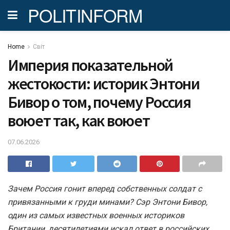
POLITINFORM
Home
Світ
Империя показательной
жестокости: историк Энтони
Бивор о том, почему Россия
воюет так, как воюет
07.06.2026
Зачем Россия гонит вперед собственных солдат с
привязанными к груди минами? Сэр Энтони Бивор,
один из самых известных военных историков
Британии, десятилетиями искал ответ в российских