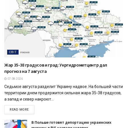
СВІТ
Жар 35-38 градусов и град: Укргидрометцентр дал
прогноз на 7 августа
07.08.2026
Седьмое августа разделит Украину надвое. На большей части
территории днем продержится сильная жара 35-38 градусов,
а запад и север накроют...
READ MORE
В Польше готовят депортацию украинских
мужчин: в PiS назвали условие