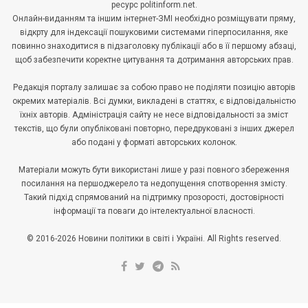
ресурс politinform.net.
Онлайн-виданням та іншим інтернет-ЗМІ необхідно розміщувати пряму,
відкрту для індексації пошуковими системами гіперпосилання, яке
повинно знаходитися в підзаголовку публікації або в її першому абзаці,
щоб забезпечити коректне цитування та дотримання авторських прав.
Редакція порталу залишає за собою право не поділяти позицію авторів
окремих матеріалів. Всі думки, викладені в статтях, є відповідальністю
їхніх авторів. Адміністрація сайту не несе відповідальності за зміст
текстів, що були опубліковані повторно, передруковані з інших джерел
або подані у форматі авторських колонок.
Матеріали можуть бути використані лише у разі повного збереження
посилання на першоджерело та недопущення спотворення змісту.
Такий підхід спрямований на підтримку прозорості, достовірності
інформації та поваги до інтелектуальної власності.
© 2016-2026 Новини політики в світі і Україні. All Rights reserved.