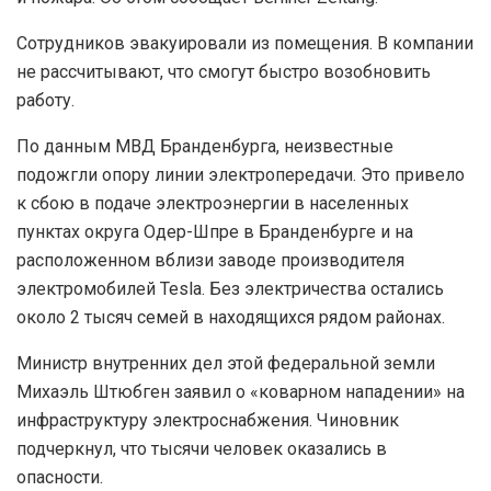
Сотрудников эвакуировали из помещения. В компании
не рассчитывают, что смогут быстро возобновить
работу.
По данным МВД Бранденбурга, неизвестные
подожгли опору линии электропередачи. Это привело
к сбою в подаче электроэнергии в населенных
пунктах округа Одер-Шпре в Бранденбурге и на
расположенном вблизи заводе производителя
электромобилей Tesla. Без электричества остались
около 2 тысяч семей в находящихся рядом районах.
Министр внутренних дел этой федеральной земли
Михаэль Штюбген заявил о «коварном нападении» на
инфраструктуру электроснабжения. Чиновник
подчеркнул, что тысячи человек оказались в
опасности.