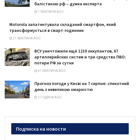
балістикою рф – думка експерта
1 ХВИЛИНА AGO
Motorola запатентувала складаний смартфон, який
трансформується в смарт-годинник
21 ХВИЛИНА AGO
ВСУ уничтожили ещё 1210 оккупантов, 67
артиллерийских систем и три средства ПВО:
потери РФ за сутки
41 ХВИЛИНА AGO
Прогноз погоди у Києві на 7 серпня: спекотний
день з невеликою хмарністю
2 ГОДИНИ AGO
Подписка на новости