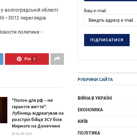
у волгоградській області
Ваш e-mail:
16 • 3012 переглядiв
Новости политики -
Pin
3
РУБРИКИ САЙТА
ВІЙНА В УКРАЇНІ
"Полон для рф – не
гарантія життя":
ЕКОНОМІКА
Лубінець відреагував на
розстріл бійця ЗСУ біля
КИЇВ
Мирного на Донеччині
ПОЛІТИКА
06.08.2026