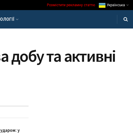
Розмістити рекламну статтю
Українська
ОЛОГІЇ
а добу та активні
 ударом: у