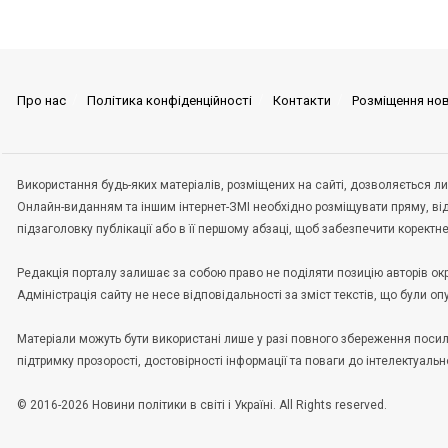
Про нас
Політика конфіденційності
Контакти
Розміщення но
Використання будь-яких матеріалів, розміщених на сайті, дозволяється ли
Онлайн-виданням та іншим інтернет-ЗМІ необхідно розміщувати пряму, ві
підзаголовку публікації або в її першому абзаці, щоб забезпечити корект
Редакція порталу залишає за собою право не поділяти позицію авторів окрем
Адміністрація сайту не несе відповідальності за зміст текстів, що були о
Матеріали можуть бути використані лише у разі повного збереження пос
підтримку прозорості, достовірності інформації та поваги до інтелектуальн
© 2016-2026 Новини політики в світі і Україні. All Rights reserved.