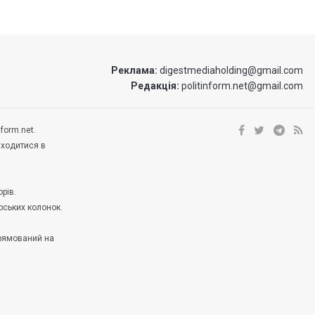
Реклама:
digestmediaholding@gmail.com
Редакція:
politinform.net@gmail.com
form.net.
аходитися в
рів.
рських колонок.
прямований на