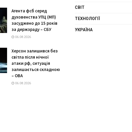
СВІТ
Агента фсб серед
духовенства УПЦ (МП)
ТЕХНОЛОГІЇ
засуджено до 15 років
за держзраду – СБУ
УКРАЇНА
06.08.2026
Херсон залишився без
світла після нічної
атаки рф, ситуація
залишається складною
– ОВА
06.08.2026