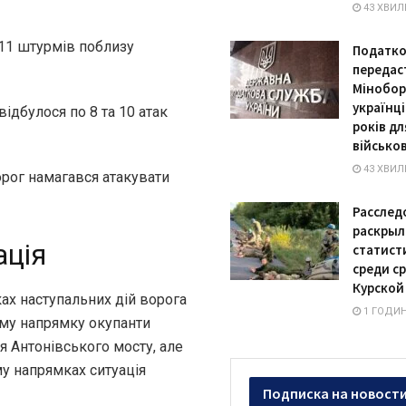
43 ХВИЛ
 11 штурмів поблизу
Податко
передас
Мінобор
українці
ідбулося по 8 та 10 атак
років дл
військов
43 ХВИЛ
орог намагався атакувати
Расслед
раскрыл
ація
статист
среди с
Курской
ах наступальних дій ворога
1 ГОДИН
ому напрямку окупанти
я Антонівського мосту, але
му напрямках ситуація
Подписка на новост