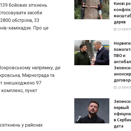
Києві ро
 139 бойових зіткнень.
конфлік
стосовувати засоби
масштаб
2800 обстрілів, 33
дерев
нів-камікадзе. Про це
23 ХВИЛ
Норвеги
помогат
ПВО и
антибал
 Покровському напрямку, де
Зеленск
анонсир
кровська, Мирнограда та
договор
тут знешкоджено 97
23 ХВИЛ
 комплекс, пункт
Зеленск
первый
официа
в Серби
єзіткнень у районах
дата