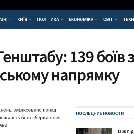
АЇНІ
КИЇВ
ПОЛІТИКА
ЕКОНОМІКА
СВІТ
ТЕХН
енштабу: 139 боїв з
ському напрямку
ткнень, зафіксовано понад
ПОСЛЕДНИЕ НОВОСТИ
нсивність боїв зберігається
аки.
Парк під