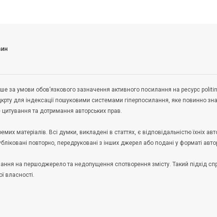
вин
ше за умови обов’язкового зазначення активного посилання на ресурс politin
дкрту для індексації пошуковими системами гіперпосилання, яке повинно зн
не цитування та дотримання авторських прав.
их матеріалів. Всі думки, викладені в статтях, є відповідальністю їхніх авто
публіковані повторно, передруковані з інших джерел або подані у форматі авто
илання на першоджерело та недопущення спотворення змісту. Такий підхід с
ої власності.