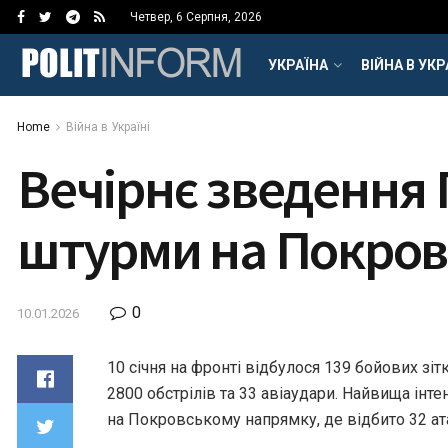
Четвер, 6 Серпня, 2026
УКРАЇНА
ВІЙНА В УКР
Home
Війна в Україні
Вечірнє зведення Г
штурми на Покров
0
10.01.2026
10 січня на фронті відбулося 139 бойових зі
2800 обстрілів та 33 авіаудари. Найвища інте
на Покровському напрямку, де відбито 32 ат