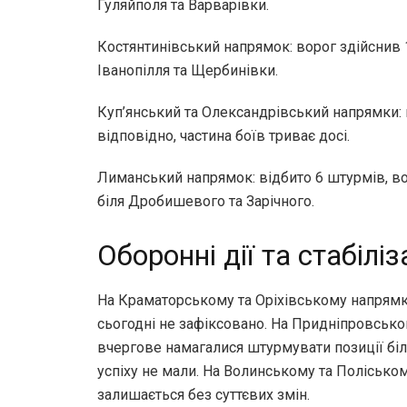
Гуляйполя та Варварівки.
Костянтинівський напрямок: ворог здійснив
Іванопілля та Щербинівки.
Куп’янський та Олександрівський напрямки: в
відповідно, частина боїв триває досі.
Лиманський напрямок: відбито 6 штурмів, в
біля Дробишевого та Зарічного.
Оборонні дії та стабіліз
На Краматорському та Оріхівському напрямк
сьогодні не зафіксовано. На Придніпровськ
вчергове намагалися штурмувати позиції біл
успіху не мали. На Волинському та Полісько
залишається без суттєвих змін.