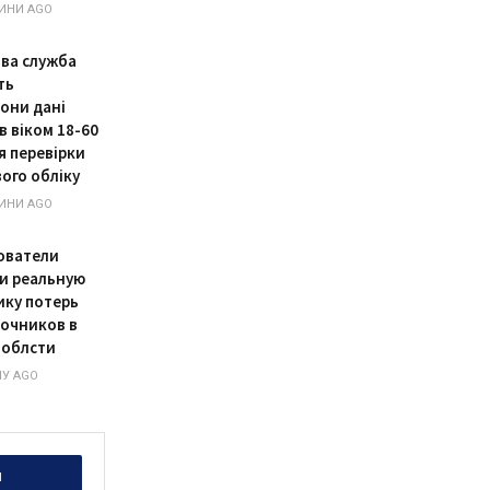
ИНИ AGO
ва служба
ть
они дані
в віком 18-60
я перевірки
ого обліку
ИНИ AGO
ователи
и реальную
ику потерь
рочников в
 облсти
У AGO
и