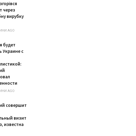
згорівся
т через
ну вирубку
ИНИ AGO
я будет
ь Украине с
листикой:
ий
овал
енности
ИНИ AGO
ий совершит
льный визит
ю, известна