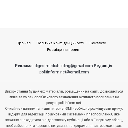
Про нас
Політика конфіденційності
Контакти
Розміщення новин
Реклама:
digestmediaholding@gmail.com
Редакція:
politinform.net@gmail.com
Використання будь-яких матеріалів, розміщених на сайті, дозволяється
лише за умови обов’язкового зазначення активного посилання на
ресурс politinform.net.
Онлайн-виданням та іншим інтернет-ЗМІ необхідно розміщувати пряму,
відкрту для індексації пошуковими системами гіперпосилання, яке
повинно знаходитися в підзаголовку публікації або в її першому абзаці,
щоб забезпечити коректне цитування та дотримання авторських прав.