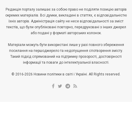
Редакція порталу залишає за собою право не поділяти позицію авторів
окремих матеріалів. Всі думки, викладені в статтях, є відповідальністю
їхніх авторів. Адміністрація сайту не несе відповідальності за зміст
текстів, що були опубліковані повторно, передруковані з інших джерел
або подані у форматі авторських колонок.
Матеріали можуть бути використані лише у разі повного збереження
посилання на першоджерело та недопущення спотворення змісту.
Такий підхід спрямований на підтримку прозорості, достовірності
інформації та поваги до інтелектуальної власності.
© 2016-2026 Новини політики в світі і Україні. All Rights reserved.