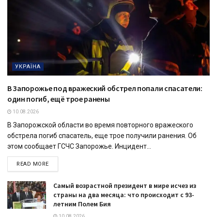
УКРАЇНА
В Запорожье под вражеский обстрел попали спасатели:
один погиб, ещё трое ранены
10.08.2026
В Запорожской области во время повторного вражеского
обстрела погиб спасатель, еще трое получили ранения. Об
этом сообщает ГСЧС Запорожье. Инцидент...
READ MORE
Самый возрастной президент в мире исчез из
страны на два месяца: что происходит с 93-
летним Полем Бия
10.08.2026