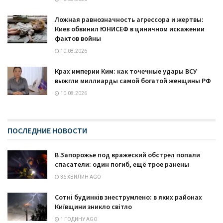
Ложная равнозначность агрессора и жертвы:
Киев обвинил ЮНИСЕФ в циничном искажении
фактов войны
10.08.2026
Крах империи Ким: как точечные удары ВСУ
выжгли миллиарды самой богатой женщины РФ
10.08.2026
ПОСЛЕДНИЕ НОВОСТИ
В Запорожье под вражеский обстрел попали
спасатели: один погиб, ещё трое ранены
36 ХВИЛИН AGO
Сотні будинків знеструмлено: в яких районах
Київщини зникло світло
1 ГОДИНУ AGO