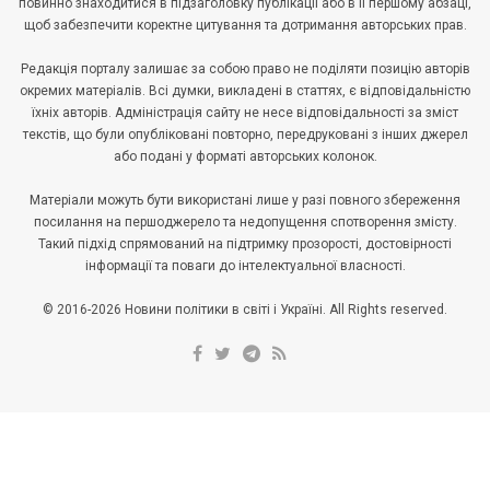
повинно знаходитися в підзаголовку публікації або в її першому абзаці,
щоб забезпечити коректне цитування та дотримання авторських прав.
Редакція порталу залишає за собою право не поділяти позицію авторів
окремих матеріалів. Всі думки, викладені в статтях, є відповідальністю
їхніх авторів. Адміністрація сайту не несе відповідальності за зміст
текстів, що були опубліковані повторно, передруковані з інших джерел
або подані у форматі авторських колонок.
Матеріали можуть бути використані лише у разі повного збереження
посилання на першоджерело та недопущення спотворення змісту.
Такий підхід спрямований на підтримку прозорості, достовірності
інформації та поваги до інтелектуальної власності.
© 2016-2026 Новини політики в світі і Україні. All Rights reserved.