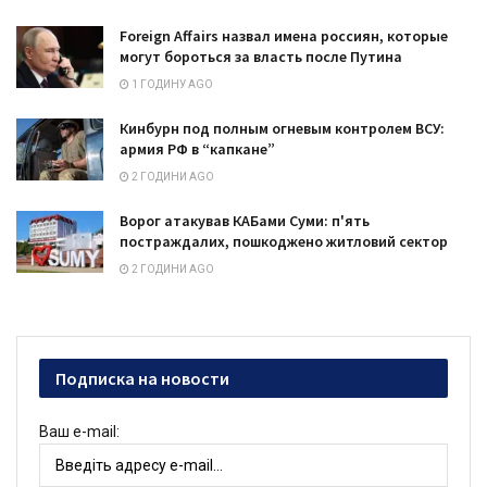
Foreign Affairs назвал имена россиян, которые
могут бороться за власть после Путина
1 ГОДИНУ AGO
Кинбурн под полным огневым контролем ВСУ:
армия РФ в “капкане”
2 ГОДИНИ AGO
Ворог атакував КАБами Суми: п'ять
постраждалих, пошкоджено житловий сектор
2 ГОДИНИ AGO
Подписка на новости
Ваш e-mail: