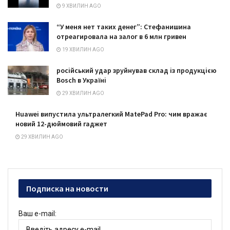
9 ХВИЛИН AGO
“У меня нет таких денег”: Стефанишина
отреагировала на залог в 6 млн гривен
19 ХВИЛИН AGO
російський удар зруйнував склад із продукцією
Bosch в Україні
29 ХВИЛИН AGO
Huawei випустила ультралегкий MatePad Pro: чим вражає
новий 12-дюймовий гаджет
29 ХВИЛИН AGO
Подписка на новости
Ваш e-mail: