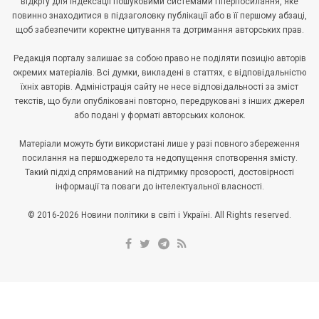
відкрту для індексації пошуковими системами гіперпосилання, яке
повинно знаходитися в підзаголовку публікації або в її першому абзаці,
щоб забезпечити коректне цитування та дотримання авторських прав.
Редакція порталу залишає за собою право не поділяти позицію авторів
окремих матеріалів. Всі думки, викладені в статтях, є відповідальністю
їхніх авторів. Адміністрація сайту не несе відповідальності за зміст
текстів, що були опубліковані повторно, передруковані з інших джерел
або подані у форматі авторських колонок.
Матеріали можуть бути використані лише у разі повного збереження
посилання на першоджерело та недопущення спотворення змісту.
Такий підхід спрямований на підтримку прозорості, достовірності
інформації та поваги до інтелектуальної власності.
© 2016-2026 Новини політики в світі і Україні. All Rights reserved.