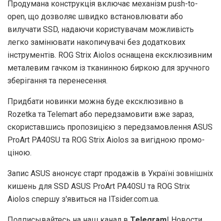
Продумана конструкція включає механізм push-to-
open, що дозволяє швидко встановлювати або
вилучати SSD, надаючи користувачам можливість
легко замінювати накопичувачі без додаткових
інструментів. ROG Strix Aiolos оснащена ексклюзивним
металевим гачком із тканинною биркою для зручного
зберігання та перенесення.
Придбати новинки можна буде ексклюзивно в
Rozetka та Telemart або передзамовити вже зараз,
скориставшись пропозицією з передзамовлення ASUS
ProArt PA40SU та ROG Strix Aiolos за вигідною промо-
ціною.
Запис ASUS анонсує старт продажів в Україні зовнішніх
кишень для SSD ASUS ProArt PA40SU та ROG Strix
Aiolos спершу з'явиться на ITsider.com.ua.
Подписывайтесь на наш канал в
Telegram
! Новости