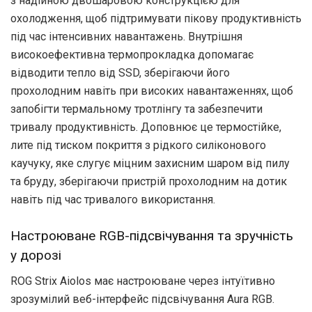
з надійною двошаровою конструкцією для
охолодження, щоб підтримувати пікову продуктивність
під час інтенсивних навантажень. Внутрішня
високоефективна термопрокладка допомагає
відводити тепло від SSD, зберігаючи його
прохолодним навіть при високих навантаженнях, щоб
запобігти термальному тротлінгу та забезпечити
тривалу продуктивність. Доповнює це термостійке,
лите під тиском покриття з рідкого силіконового
каучуку, яке слугує міцним захисним шаром від пилу
та бруду, зберігаючи пристрій прохолодним на дотик
навіть під час тривалого використання.
Настроюване RGB-підсвічування та зручність
у дорозі
ROG Strix Aiolos має настроюване через інтуїтивно
зрозумілий веб-інтерфейс підсвічування Aura RGB.