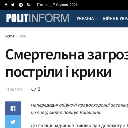
П’ятниця, 7 Серпня, 2026
УКРАЇНА
ВІЙНА В УКР
Home
Київ
Смертельна загроз
постріли і крики
0
14.06.2026
Напередодні опівночі правоохоронці затрима
це повідомляє поліція Київщини.
До поліції надійшов виклик про допомогу з 