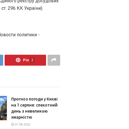
Єдиного реєстру досудових
 ст. 296 КК України).
Новости политики -
Pin
2
Прогноз погоди у Києві
на 7 серпня: спекотний
день з невеликою
хмарністю
07.08.2026