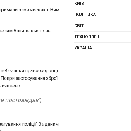
КИЇВ
атримали зловмисника. Ним
ПОЛІТИКА
СВІТ
телям більше нічого не
ТЕХНОЛОГІЇ
УКРАЇНА
ї небезпеки правоохоронці
 Попри застосування зброї
виявлено:
не постраждав", –
агування поліції. За даним