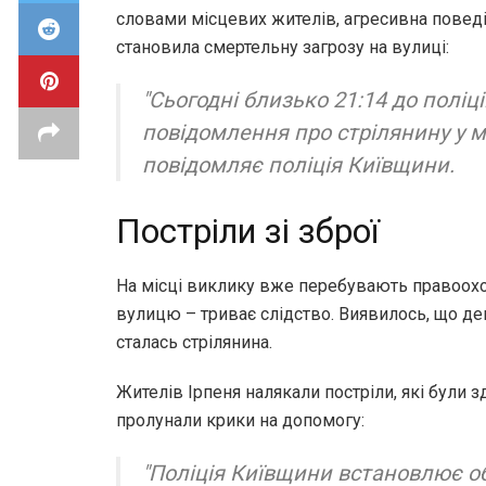
словами місцевих жителів, агресивна повед
становила смертельну загрозу на вулиці:
"Сьогодні близько 21:14 до поліц
повідомлення про стрілянину у міс
повідомляє поліція Київщини.
Постріли зі зброї
На місці виклику вже перебувають правоохо
вулицю – триває слідство. Виявилось, що дек
сталась стрілянина.
Жителів Ірпеня налякали постріли, які були зді
пролунали крики на допомогу:
"Поліція Київщини встановлює о