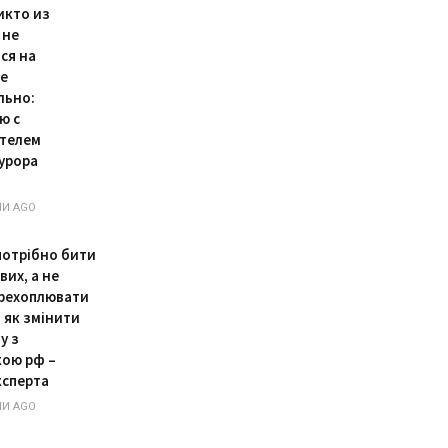
икто из
 не
ся на
е
льно:
ю с
телем
урора
НИ AGO
 потрібно бити
вих, а не
рехоплювати
 як змінити
у з
кою рф –
ксперта
НИ AGO