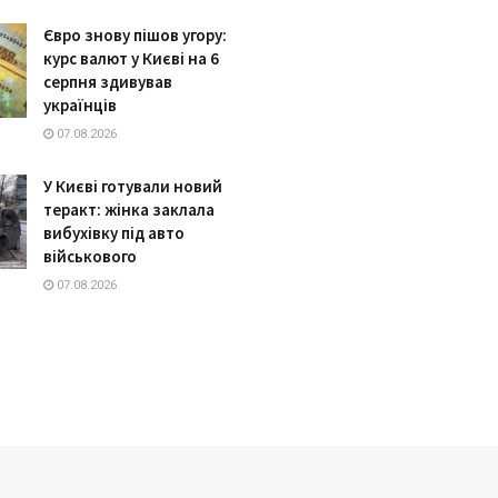
Євро знову пішов угору:
курс валют у Києві на 6
серпня здивував
українців
07.08.2026
У Києві готували новий
теракт: жінка заклала
вибухівку під авто
військового
07.08.2026