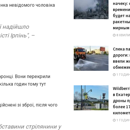
начеку:
інка невідомого чоловіка
времени
будет н
ракетны
ії надійшло
мирным
ті Ірпінь", –
8 ХВИЛИ
Спека п
дороги:
ввели ж
обмеже
1 ГОДИН
ронці. Вони перекрили
ілька годин тому тут
Wildberr
в Екатер
дроны п
йснені зі зброї, після чого
более 1
киломе
1 ГОДИН
бставини стрілянини у