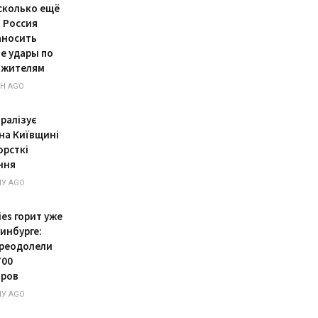
 сколько ещё
 Россия
аносить
е удары по
 жителям
Н AGO
аралізує
 на Київщині
орсткі
ння
У AGO
ies горит уже
инбурге:
реодолели
700
тров
У AGO