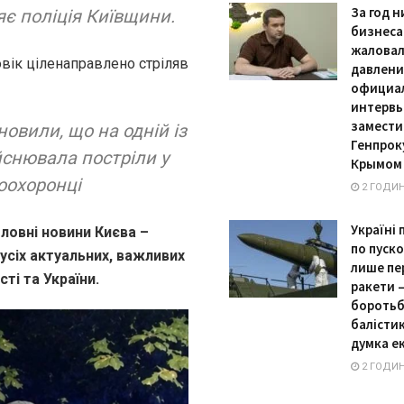
За год н
яє поліція Київщини.
бизнеса
жаловал
вік ціленаправлено стріляв
давлени
официа
интервь
замести
овили, що на одній із
Генпрок
йснювала постріли у
Крымом
воохоронці
2 ГОДИ
Україні
ловні новини Києва –
по пуско
 усіх актуальних, важливих
лише пе
ті та України.
ракети –
боротьб
балісти
думка е
2 ГОДИ