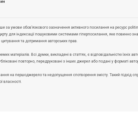
вин
ше за умови обов’язкового зазначення активного посилання на ресурс politin
дкрту для індексації пошуковими системами гіперпосилання, яке повинно зн
не цитування та дотримання авторських прав.
их матеріалів. Всі думки, викладені в статтях, є відповідальністю їхніх авто
публіковані повторно, передруковані з інших джерел або подані у форматі авто
илання на першоджерело та недопущення спотворення змісту. Такий підхід с
ої власності.