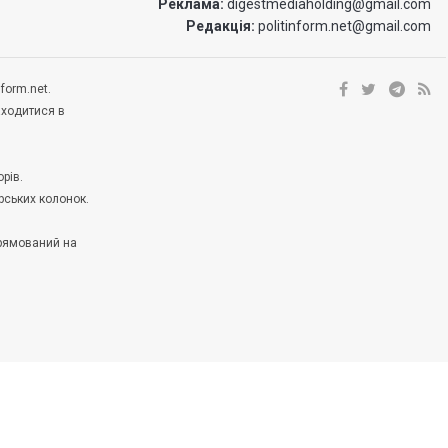
Реклама:
digestmediaholding@gmail.com
Редакція:
politinform.net@gmail.com
form.net.
аходитися в
рів.
рських колонок.
прямований на