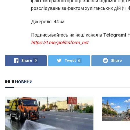
фактом правоохоронці внесли відомості до 
розслідувань за фактом хуліганських дій (ч. 4
Джерело: 44.ua
Подписывайтесь на наш канал в
Telegram
! 
https://t.me/politinform_net
Share
9
Tweet
6
Share
ІНШІ
НОВИНИ