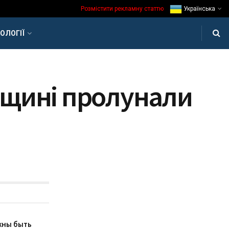
Розмістити рекламну статтю
Українська
ОЛОГІЇ
ївщині пролунали
жны быть