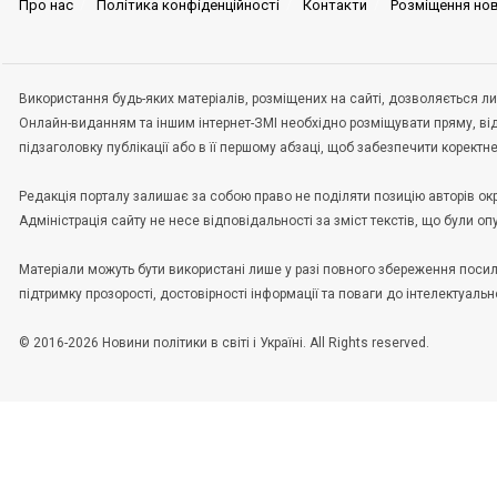
Про нас
Політика конфіденційності
Контакти
Розміщення но
Використання будь-яких матеріалів, розміщених на сайті, дозволяється ли
Онлайн-виданням та іншим інтернет-ЗМІ необхідно розміщувати пряму, ві
підзаголовку публікації або в її першому абзаці, щоб забезпечити корект
Редакція порталу залишає за собою право не поділяти позицію авторів окрем
Адміністрація сайту не несе відповідальності за зміст текстів, що були о
Матеріали можуть бути використані лише у разі повного збереження пос
підтримку прозорості, достовірності інформації та поваги до інтелектуальн
© 2016-2026 Новини політики в світі і Україні. All Rights reserved.