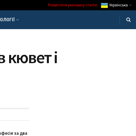
Розмістити рекламну статтю
Українська
ОЛОГІЇ
в кювет і
офесія за два