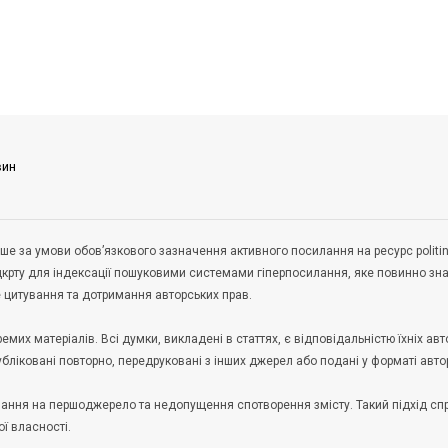
вин
ше за умови обов’язкового зазначення активного посилання на ресурс politin
дкрту для індексації пошуковими системами гіперпосилання, яке повинно зн
не цитування та дотримання авторських прав.
их матеріалів. Всі думки, викладені в статтях, є відповідальністю їхніх авто
публіковані повторно, передруковані з інших джерел або подані у форматі авто
илання на першоджерело та недопущення спотворення змісту. Такий підхід с
ої власності.