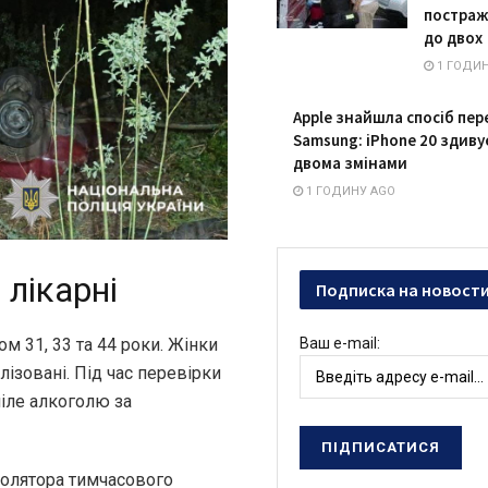
постраж
до двох
1 ГОДИН
Apple знайшла спосіб пе
Samsung: iPhone 20 здиву
двома змінами
1 ГОДИНУ AGO
 лікарні
Подписка на новост
м 31, 33 та 44 роки. Жінки
Ваш e-mail:
лізовані. Під час перевірки
міле алкоголю за
золятора тимчасового