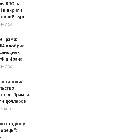
для ВПО на
і відкрили
овний курс
ИН AGO
е Грэма:
ША одобрил
 санкциях
РФ и Ирана
ИН AGO
 остановил
льство
о зала Трампа
млн долларов
У AGO
по стадіону
орець":
ь