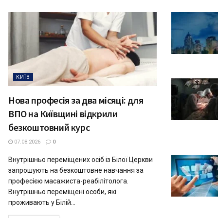
КИЇВ
Нова професія за два місяці: для
ВПО на Київщині відкрили
безкоштовний курс
07.08.2026
0
Внутрішньо переміщених осіб із Білої Церкви
запрошують на безкоштовне навчання за
професією масажиста-реабілітолога.
Внутрішньо переміщені особи, які
проживають у Білій...