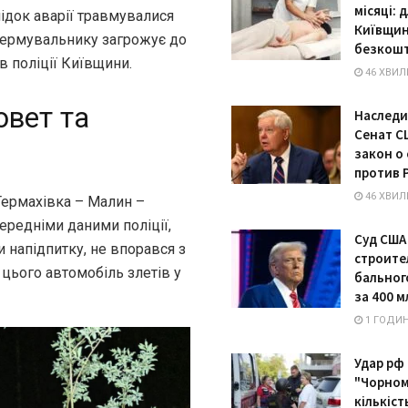
місяці: 
ідок аварії травмувалися
Київщин
. Кермувальнику загрожує до
безкошт
в поліції Київщини.
46 ХВИЛ
ювет та
Наследи
Сенат С
закон о
против 
46 ХВИЛ
 Термахівка – Малин –
ередніми даними поліції,
Суд США
 напідпитку, не впорався з
строите
 цього автомобіль злетів у
бальног
за 400 
1 ГОДИН
Удар рф 
"Чорном
кількіст