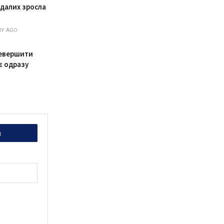
далих зросла
У AGO
ревершити
є одразу
и