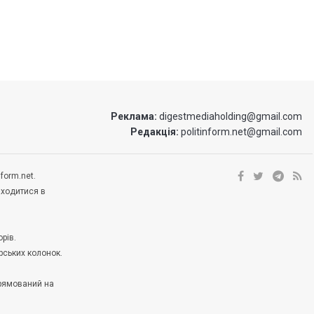
Реклама:
digestmediaholding@gmail.com
Редакція:
politinform.net@gmail.com
form.net.
аходитися в
рів.
рських колонок.
прямований на