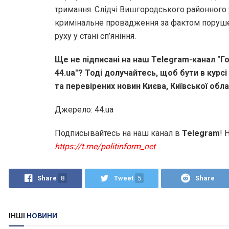
тримання. Слідчі Вишгородського районного 
кримінальне провадження за фактом поруш
руху у стані сп’яніння.
Ще не підписані на наш Telegram-канал "Го
44.ua"? Тоді долучайтесь, щоб бути в курсі
та перевірених новин Києва, Київської облас
Джерело: 44.ua
Подписывайтесь на наш канал в
Telegram
! 
https://t.me/politinform_net
Share
8
Tweet
5
Share
ІНШІ
НОВИНИ