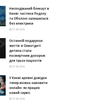
Несподіваний блекаут в
Києві: частина Подолу
та Оболоні залишилася
без електрики
07.08.2026
Останній подарунок
життя: в Охматдиті
дитина стала
посмертним донором
для трьох пацієнтів
07.08.2026
У Києві архівні довідки
тепер можна замовити
онлайн: як працює
новий сервіс
07.08.2026