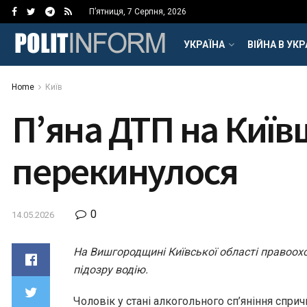
П’ятниця, 7 Серпня, 2026
УКРАЇНА
ВІЙНА В УКР
Home
Київ
П’яна ДТП на Київщ
перекинулося
0
14.05.2026
На Вишгородщині Київської області правоох
підозру водію.
Чоловік у стані алкогольного сп’яніння спр