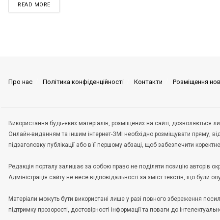
READ MORE
Про нас
Політика конфіденційності
Контакти
Розміщення но
Використання будь-яких матеріалів, розміщених на сайті, дозволяється ли
Онлайн-виданням та іншим інтернет-ЗМІ необхідно розміщувати пряму, ві
підзаголовку публікації або в її першому абзаці, щоб забезпечити корект
Редакція порталу залишає за собою право не поділяти позицію авторів окрем
Адміністрація сайту не несе відповідальності за зміст текстів, що були о
Матеріали можуть бути використані лише у разі повного збереження пос
підтримку прозорості, достовірності інформації та поваги до інтелектуальн