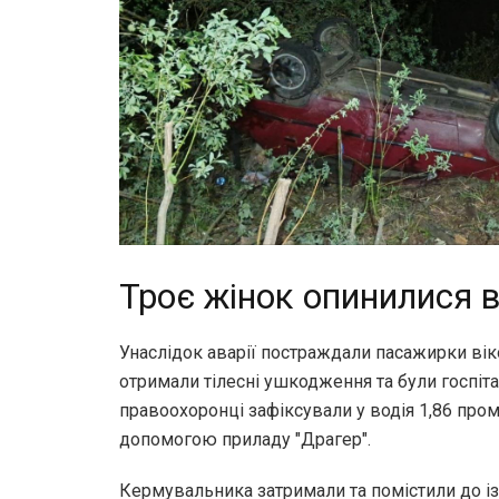
Троє жінок опинилися в
Унаслідок аварії постраждали пасажирки віко
отримали тілесні ушкодження та були госпіта
правоохоронці зафіксували у водія 1,86 про
допомогою приладу "Драгер".
Кермувальника затримали та помістили до і