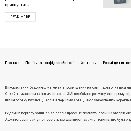
приспустять...
READ MORE
Про нас
Політика конфіденційності
Контакти
Розміщення но
Використання будь-яких матеріалів, розміщених на сайті, дозволяється ли
Онлайн-виданням та іншим інтернет-ЗМІ необхідно розміщувати пряму, ві
підзаголовку публікації або в її першому абзаці, щоб забезпечити корект
Редакція порталу залишає за собою право не поділяти позицію авторів окрем
Адміністрація сайту не несе відповідальності за зміст текстів, що були о