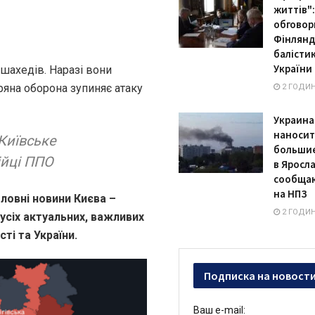
життів"
обговор
Фінлянді
балісти
України
шахедів. Наразі вони
яна оборона зупиняє атаку
2 ГОДИ
Украина
наносит
 Київське
большие
ійці ППО
в Яросл
сообщаю
на НПЗ
ловні новини Києва –
2 ГОДИ
 усіх актуальних, важливих
ті та України.
Подписка на новост
Ваш e-mail: