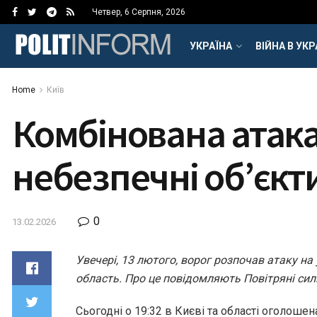
Четвер, 6 Серпня, 2026
УКРАЇНА
ВІЙНА В УКР
Home
Київ
Комбінована атака 
небезпечні об’єкт
0
13.02.2026
Увечері, 13 лютого, ворог розпочав атаку на
область. Про це повідомляють Повітряні сил
Сьогодні о 19:32 в Києві та області оголошен