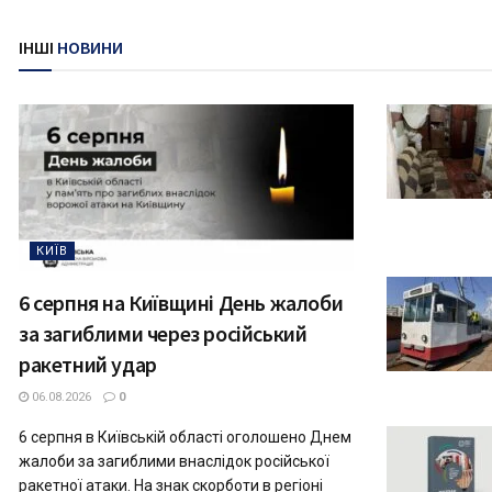
ІНШІ
НОВИНИ
КИЇВ
6 серпня на Київщині День жалоби
за загиблими через російський
ракетний удар
06.08.2026
0
6 серпня в Київській області оголошено Днем
жалоби за загиблими внаслідок російської
ракетної атаки. На знак скорботи в регіоні