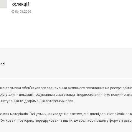
колекції
06.08.2026
вин
ше за умови обов’язкового зазначення активного посилання на ресурс politin
дкрту для індексації пошуковими системами гіперпосилання, яке повинно зн
не цитування та дотримання авторських прав.
их матеріалів. Всі думки, викладені в статтях, є відповідальністю їхніх авто
публіковані повторно, передруковані з інших джерел або подані у форматі авто