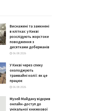
Виснажені та замкнені
в клітках: у Києві
розслідують жорстоке
поводження з
десятками доберманів
06.08.2026
У Києві через спеку
охолоджують
трамвайні колії: як це
працює
06.08.2026
Музей Майдану відкрив
онлайн-доступ до
унікальної книжкової