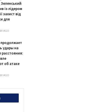
: Зеленський
ив із лідером
ї захист від
ки для
НИ AGO
 продолжает
ь удары на
 расстояния:
авле
т об атаке
НИ AGO
и