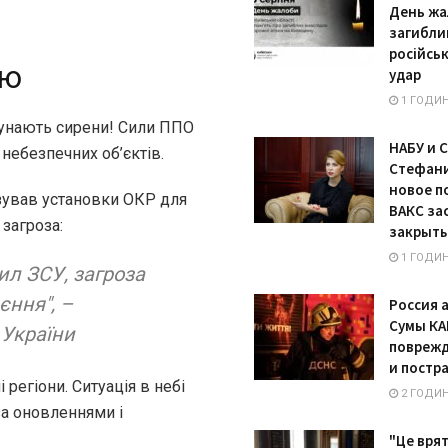
День жа
загибли
російсь
ою
удар
1 ГОДИН
 лунають сирени! Сили ППО
НАБУ и 
небезпечних об’єктів.
Стефан
новое п
ізував установки ОКР для
ВАКС за
 загроза:
закрыт
1 ГОДИН
ил ЗСУ, загроза
єння", –
Россия 
Сумы КА
 України
поврежд
и постр
 регіони. Ситуація в небі
2 ГОДИ
за оновленнями і
"Це врят