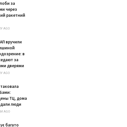
лоби за
ми через
кий ракетний
У AGO
САП вручили
ишиной
одозрение: в
седают за
ыми дверями
У AGO
атаковала
Бами:
ены ТЦ, дома
адали люди
НИ AGO
ує багато