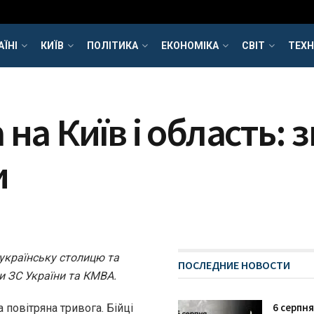
АЇНІ
КИЇВ
ПОЛІТИКА
ЕКОНОМІКА
СВІТ
ТЕХН
на Київ і область: 
и
 українську столицю та
ПОСЛЕДНИЕ НОВОСТИ
и ЗС України та КМВА.
6 серпня
а повітряна тривога. Бійці