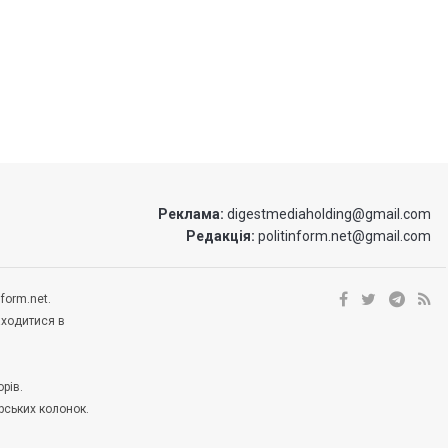
Реклама:
digestmediaholding@gmail.com
Редакція:
politinform.net@gmail.com
form.net.
аходитися в
рів.
рських колонок.