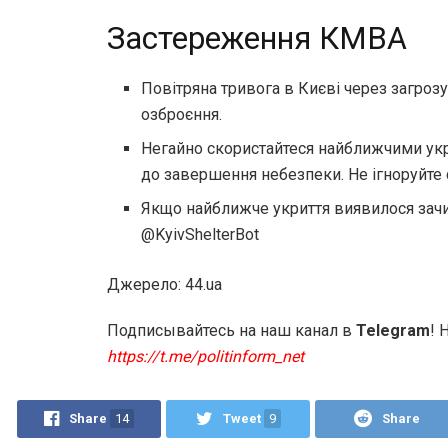
Застереження КМВА
Повітряна тривога в Києві через загрозу
озброєння.
Негайно скористайтеся найближчими укр
до завершення небезпеки. Не ігноруйте 
Якщо найближче укриття виявилося зачи
@KyivShelterBot
Джерело: 44.ua
Подписывайтесь на наш канал в
Telegram
! 
https://t.me/politinform_net
Share
14
Tweet
9
Share