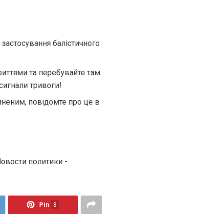
 застосування балістичного
иттями та перебувайте там
сигнали тривоги!
неним, повідомте про це в
Новости политики -
Pin
3