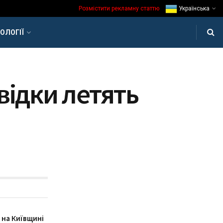
Розмістити рекламну статтю
Українська
ОЛОГІЇ
звідки летять
 на Київщині