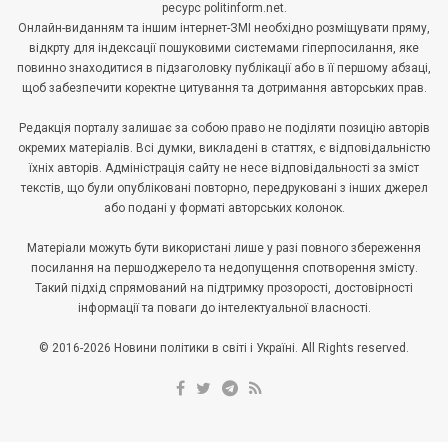
ресурс politinform.net.
Онлайн-виданням та іншим інтернет-ЗМІ необхідно розміщувати пряму,
відкрту для індексації пошуковими системами гіперпосилання, яке
повинно знаходитися в підзаголовку публікації або в її першому абзаці,
щоб забезпечити коректне цитування та дотримання авторських прав.
Редакція порталу залишає за собою право не поділяти позицію авторів
окремих матеріалів. Всі думки, викладені в статтях, є відповідальністю
їхніх авторів. Адміністрація сайту не несе відповідальності за зміст
текстів, що були опубліковані повторно, передруковані з інших джерел
або подані у форматі авторських колонок.
Матеріали можуть бути використані лише у разі повного збереження
посилання на першоджерело та недопущення спотворення змісту.
Такий підхід спрямований на підтримку прозорості, достовірності
інформації та поваги до інтелектуальної власності.
© 2016-2026 Новини політики в світі і Україні. All Rights reserved.