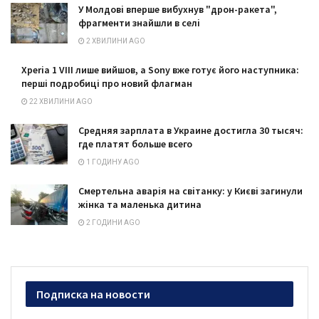
У Молдові вперше вибухнув "дрон-ракета",
фрагменти знайшли в селі
2 ХВИЛИНИ AGO
Xperia 1 VIII лише вийшов, а Sony вже готує його наступника:
перші подробиці про новий флагман
22 ХВИЛИНИ AGO
Средняя зарплата в Украине достигла 30 тысяч:
где платят больше всего
1 ГОДИНУ AGO
Смертельна аварія на світанку: у Києві загинули
жінка та маленька дитина
2 ГОДИНИ AGO
Подписка на новости