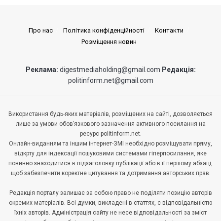
Про нас
Політика конфіденційності
Контакти
Розміщення новин
Реклама:
digestmediaholding@gmail.com
Редакція:
politinform.net@gmail.com
Використання будь-яких матеріалів, розміщених на сайті, дозволяється
лише за умови обов’язкового зазначення активного посилання на
ресурс politinform.net.
Онлайн-виданням та іншим інтернет-ЗМІ необхідно розміщувати пряму,
відкрту для індексації пошуковими системами гіперпосилання, яке
повинно знаходитися в підзаголовку публікації або в її першому абзаці,
щоб забезпечити коректне цитування та дотримання авторських прав.
Редакція порталу залишає за собою право не поділяти позицію авторів
окремих матеріалів. Всі думки, викладені в статтях, є відповідальністю
їхніх авторів. Адміністрація сайту не несе відповідальності за зміст