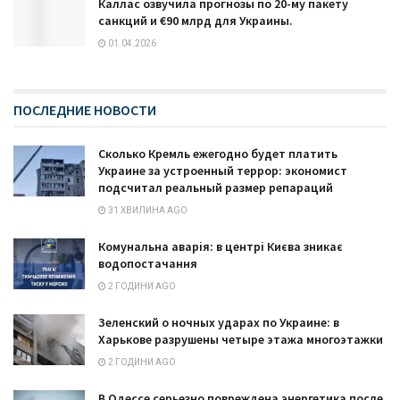
Каллас озвучила прогнозы по 20-му пакету
санкций и €90 млрд для Украины.
01.04.2026
ПОСЛЕДНИЕ НОВОСТИ
Сколько Кремль ежегодно будет платить
Украине за устроенный террор: экономист
подсчитал реальный размер репараций
31 ХВИЛИНА AGO
Комунальна аварія: в центрі Києва зникає
водопостачання
2 ГОДИНИ AGO
Зеленский о ночных ударах по Украине: в
Харькове разрушены четыре этажа многоэтажки
2 ГОДИНИ AGO
В Одессе серьезно повреждена энергетика после