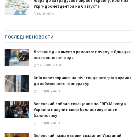
Жара до 38 градусов накроет Украину: прогноз
Укргидрометцентра на 6 августа
06.08.2026
ПОСЛЕДНИЕ НОВОСТИ
Латание дыр вместо ремонта: почему в Донецке
постоянно нет воды
2 ХВИЛИНИ AGO
Київ перетворився на піч: сонце розігріло вулиці
до небезпечних температур
1 ГОДИНУ AGO
Зеленский собрал совещание по FREYJA: когда
Украина получит свою баллистику и анти-
баллистику
1 ГОДИНУ AGO
Зеленский назвал сроки создания Украиной