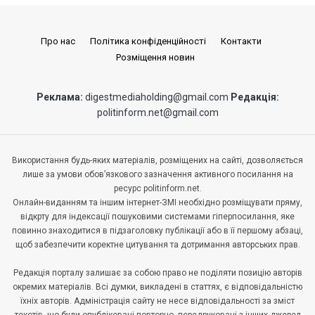
Про нас
Політика конфіденційності
Контакти
Розміщення новин
Реклама:
digestmediaholding@gmail.com
Редакція:
politinform.net@gmail.com
Використання будь-яких матеріалів, розміщених на сайті, дозволяється
лише за умови обов’язкового зазначення активного посилання на
ресурс politinform.net.
Онлайн-виданням та іншим інтернет-ЗМІ необхідно розміщувати пряму,
відкрту для індексації пошуковими системами гіперпосилання, яке
повинно знаходитися в підзаголовку публікації або в її першому абзаці,
щоб забезпечити коректне цитування та дотримання авторських прав.
Редакція порталу залишає за собою право не поділяти позицію авторів
окремих матеріалів. Всі думки, викладені в статтях, є відповідальністю
їхніх авторів. Адміністрація сайту не несе відповідальності за зміст
текстів, що були опубліковані повторно, передруковані з інших джерел