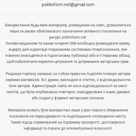
politinform.net@gmail.com
Використання будь-яких матеріалів, розміщених на сайті, дозволяється
лише за умови обов’язкового зазначення активного посилання на
ресурс politinform.net.
Онлайн-виданням та іншим інтернет-ЗМІ необхідно розміщувати пряму,
відкрту для індексації пошуковими системами гіперпосилання, яке
повинно знаходитися в підзаголовку публікації або в її першому абзаці,
щоб забезпечити коректне цитування та дотримання авторських прав.
Редакція порталу залишає за собою право не поділяти позицію авторів
окремих матеріалів. Всі думки, викладені в статтях, є відповідальністю
їхніх авторів. Адміністрація сайту не несе відповідальності за зміст
текстів, що були опубліковані повторно, передруковані з інших джерел
або подані у форматі авторських колонок.
Матеріали можуть бути використані лише у разі повного збереження
посилання на першоджерело та недопущення спотворення змісту.
Такий підхід спрямований на підтримку прозорості, достовірності
інформації та поваги до інтелектуальної власності.