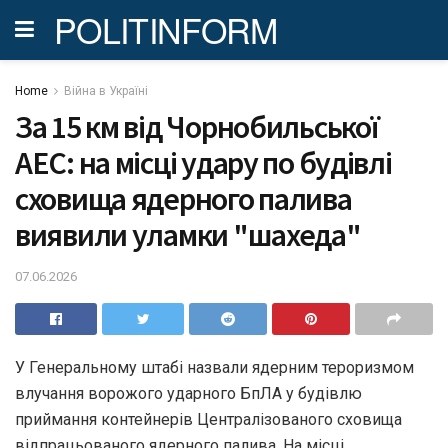
POLITINFORM
Home
Війна в Україні
За 15 км від Чорнобильської
АЕС: на місці удару по будівлі
сховища ядерного палива
виявили уламки "шахеда"
07.06.2026
У Генеральному штабі назвали ядерним тероризмом
влучання ворожого ударного БпЛА у будівлю
приймання контейнерів Централізованого сховища
відпрацьованого ядерного палива. На місці