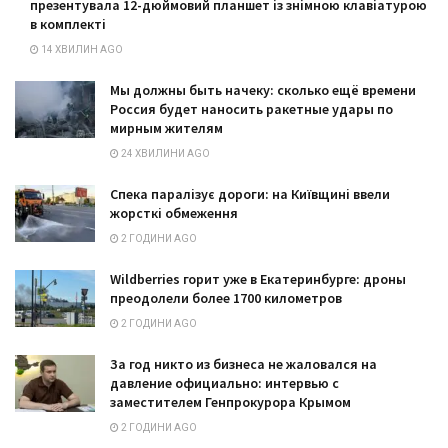
презентувала 12-дюймовий планшет із знімною клавіатурою
в комплекті
14 ХВИЛИН AGO
Мы должны быть начеку: сколько ещё времени
Россия будет наносить ракетные удары по
мирным жителям
24 ХВИЛИНИ AGO
Спека паралізує дороги: на Київщині ввели
жорсткі обмеження
2 ГОДИНИ AGO
Wildberries горит уже в Екатеринбурге: дроны
преодолели более 1700 километров
2 ГОДИНИ AGO
За год никто из бизнеса не жаловался на
давление официально: интервью с
заместителем Генпрокурора Крымом
2 ГОДИНИ AGO