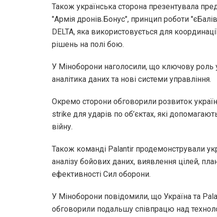
Також українська сторона презентувала пред
"Армія дронів.Бонус", принцип роботи "єБалів
DELTA, яка використовується для координації
рішень на полі бою.
У Міноборони наголосили, що ключову роль у 
аналітика даних та нові системи управління.
Окремо сторони обговорили розвиток україн
strike для ударів по об’єктах, які допомагают
війну.
Також команді Palantir продемонстрували укр
аналізу бойових даних, виявлення цілей, пла
ефективності Сил оборони.
У Міноборони повідомили, що Україна та Palan
обговорили подальшу співпрацю над технол