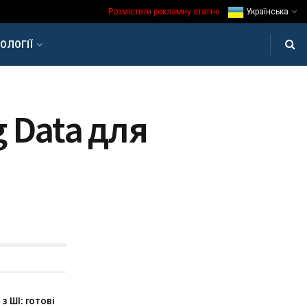
Розмістити рекламну статтю
Українська
ОЛОГІЇ
g Data для
 ШІ: готові