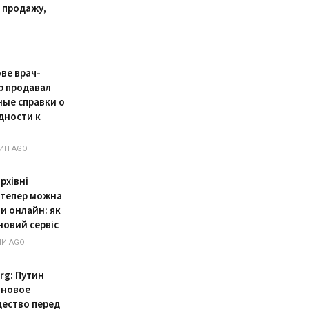
 продажу,
ве врач-
р продавал
ые справки о
дности к
ИН AGO
архівні
 тепер можна
и онлайн: як
новий сервіс
НИ AGO
rg: Путин
 новое
ество перед