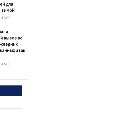
ей для
 зимой
НИ AGO
вали
й вызов во
оследних
ванных атак
НИ AGO
и