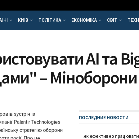
АЇНІ
КИЇВ
ПОЛІТИКА
ЕКОНОМІКА
СВІТ
ТЕХН
истовувати AI та Bi
дами" – Міноборони
овів зустріч із
ПОСЛЕДНИЕ НОВОСТИ
нії Palantir Technologies
раїнську стратегію оборони
Як ефективно працювати з
роти росії. Про це