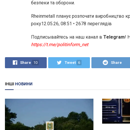
безпеки та оборони.
Rheinmetall планує розпочати виробництво к
року12.05.26, 08:51 • 2678 переглядiв
Подписывайтесь на наш канал в
Telegram
! 
https://t.me/politinform_net
Share
10
Tweet
6
Share
ІНШІ
НОВИНИ