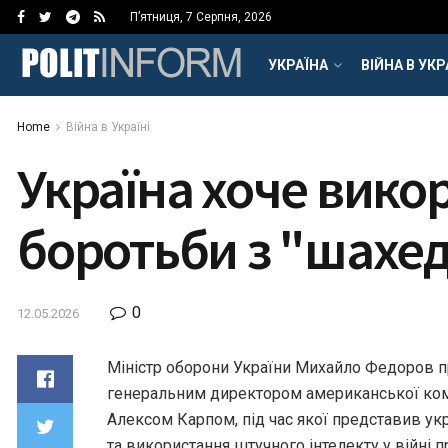
П’ятниця, 7 Серпня, 2026
УКРАЇНА
ВІЙНА В УКР
Home
Війна в Україні
Україна хоче викор
боротьби з "шахе
0
12.05.2026
Міністр оборони України Михайло Федоров пр
генеральним директором американської компа
Алексом Карпом, під час якої представив ук
та використання штучного інтелекту у війні п