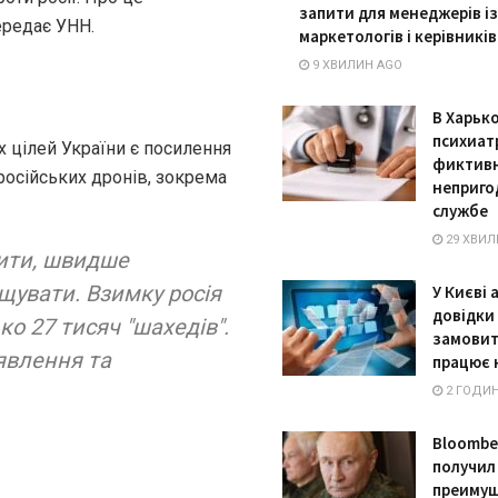
запити для менеджерів із
ередає УНН.
маркетологів і керівників
9 ХВИЛИН AGO
В Харько
психиат
 цілей України є посилення
фиктивн
російських дронів, зокрема
неприго
службе
29 ХВИЛ
чити, швидше
щувати. Взимку росія
У Києві 
довідки
о 27 тисяч "шахедів".
замовит
явлення та
працює 
2 ГОДИ
Bloombe
получил
преимущ