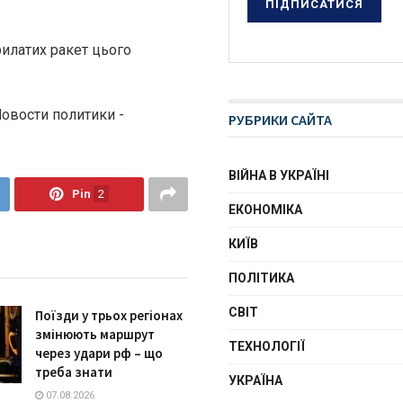
рилатих ракет цього
Новости политики -
РУБРИКИ САЙТА
ВІЙНА В УКРАЇНІ
Pin
2
ЕКОНОМІКА
КИЇВ
ПОЛІТИКА
СВІТ
Поїзди у трьох регіонах
змінюють маршрут
ТЕХНОЛОГІЇ
через удари рф – що
треба знати
УКРАЇНА
07.08.2026