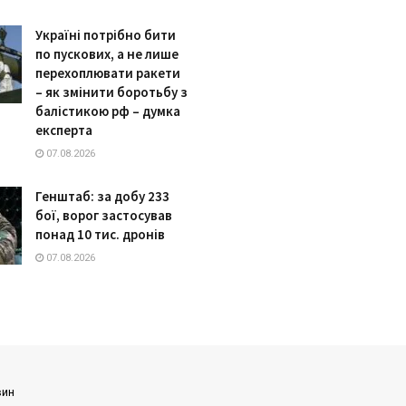
Україні потрібно бити
по пускових, а не лише
перехоплювати ракети
– як змінити боротьбу з
балістикою рф – думка
експерта
07.08.2026
Генштаб: за добу 233
бої, ворог застосував
понад 10 тис. дронів
07.08.2026
вин