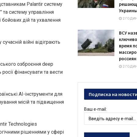
ставникам Palantir систему
решающ
Украины
" та систему управління
2 ГОДИ
 бойових дій та ухвалення
ВСУ наз
ключево
сучасній війні відіграють
время п
массиро
россиян
ського озброєння deep
2 ГОДИ
ь росії фінансувати та вести
аїнські AI-інструменти для
Подписка на новост
нування місій та підвищення
Ваш e-mail:
tir Technologies
огічними рішеннями у сфері