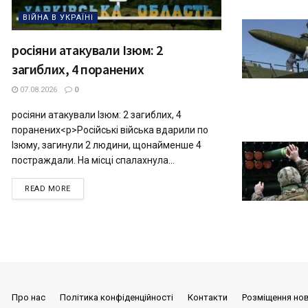
ВІЙНА В УКРАЇНІ
росіяни атакували Ізюм: 2
загиблих, 4 поранених
07.08.2026
0
росіяни атакували Ізюм: 2 загиблих, 4
поранених<p>Російські війська вдарили по
Ізюму, загинули 2 людини, щонайменше 4
постраждали. На місці спалахнула...
READ MORE
Про нас
Політика конфіденційності
Контакти
Розміщення но