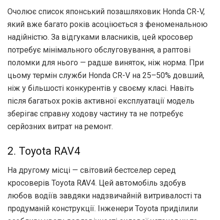
Очолює список японський позашляховик Honda CR-V,
який вже багато років асоціюється з феноменальною
надійністю. За відгуками власників, цей кросовер
потребує мінімального обслуговування, а раптові
поломки для нього — радше виняток, ніж норма. При
цьому термін служби Honda CR-V на 25–50% довший,
ніж у більшості конкурентів у своєму класі. Навіть
після багатьох років активної експлуатації модель
зберігає справну ходову частину та не потребує
серйозних витрат на ремонт.
2. Toyota RAV4
На другому місці — світовий бестселер серед
кросоверів Toyota RAV4. Цей автомобіль здобув
любов водіїв завдяки надзвичайній витривалості та
продуманій конструкції. Інженери Toyota приділили