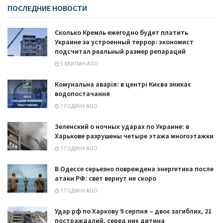
ПОСЛЕДНИЕ НОВОСТИ
Сколько Кремль ежегодно будет платить
Украине за устроенный террор: экономист
подсчитал реальный размер репараций
5 ХВИЛИН AGO
Комунальна аварія: в центрі Києва зникає
водопостачання
1 ГОДИНУ AGO
Зеленский о ночных ударах по Украине: в
Харькове разрушены четыре этажа многоэтажки
1 ГОДИНУ AGO
В Одессе серьезно повреждена энергетика после
атаки РФ: свет вернут не скоро
1 ГОДИНУ AGO
Удар рф по Харкову 9 серпня – двоє загиблих, 21
постраждалий, серед них дитина