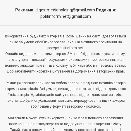
Реклама:
digestmediaholding@gmail.com
Редакція:
politinform.net@gmail.com
Використання будь-яких матеріалів, розміщених на сайті, дозволяється
лише за умови обов’язкового зазначення активного посилання на
ресурс politinform.net.
Онлайн-виданням та іншим інтернет-ЗМІ необхідно розміщувати пряму,
відкрту для індексації пошуковими системами гіперпосилання, яке
повинно знаходитися в підзаголовку публікації або в її першому абзаці,
щоб забезпечити коректне цитування та дотримання авторських прав.
Редакція порталу залишає за собою право не поділяти позицію авторів
окремих матеріалів. Всі думки, викладені в статтях, є відповідальністю
їхніх авторів. Адміністрація сайту не несе відповідальності за зміст
текстів, що були опубліковані повторно, передруковані з інших джерел
або подані у форматі авторських колонок.
Матеріали можуть бути використані лише у разі повного збереження
посилання на першоджерело та недопущення спотворення змісту.
Такий підхід спрямований на підтримку прозорості, достовірності