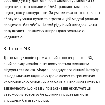
особливу увагу довговічності силової установки та
підвіски, тож поломки в RAV4 трапляються значно
рідше, ніж у конкурентів. За умови вчасного технічного
обслуговування вузли та агрегати цієї моделі роками
працюють без збоїв. Це той рідкісний випадок, коли
популярність повністю виправдана реальною
надійністю.
3. Lexus NX
Третє місце посів преміальний кросовер Lexus NX,
який за витривалістю не поступається визнаним
лідерам сегмента. Модель поєднує розкішний інтер’єр
із надзвичайно надійною трансмісією та грамотною
компоновкою основних елементів. Власники Lexus NX
відзначають, що навіть при активній експлуатації
автомобіль зберігає бездоганну працездатність
упродовж багатьох років.