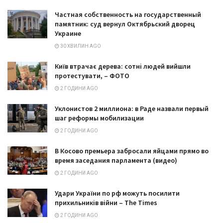
Частная собственность на государственный
памятник: суд вернул Октябрьский дворец
Украине
30 ХВИЛИН AGO
Київ втрачає дерева: сотні людей вийшли
протестувати, – ФОТО
2 ГОДИНИ AGO
Уклонистов 2 миллиона: в Раде назвали первый
шаг реформы мобилизации
2 ГОДИНИ AGO
В Косово премьера забросали яйцами прямо во
время заседания парламента (видео)
2 ГОДИНИ AGO
Удари України по рф можуть посилити
прихильників війни – The Times
2 ГОДИНИ AGO