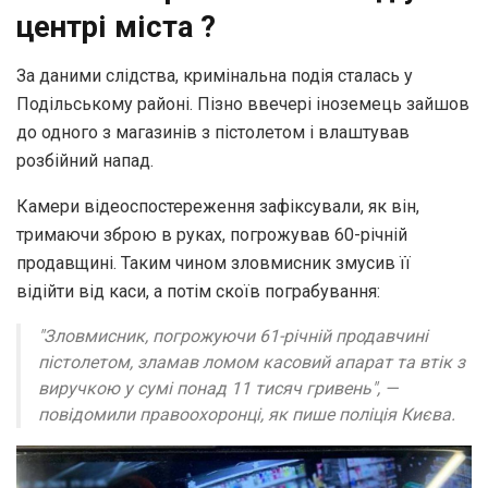
центрі міста ?
За даними слідства, кримінальна подія сталась у
Подільському районі. Пізно ввечері іноземець зайшов
до одного з магазинів з пістолетом і влаштував
розбійний напад.
Камери відеоспостереження зафіксували, як він,
тримаючи зброю в руках, погрожував 60-річній
продавщині. Таким чином зловмисник змусив її
відійти від каси, а потім скоїв пограбування:
"‎Зловмисник, погрожуючи 61-річній продавчині
пістолетом, зламав ломом касовий апарат та втік з
виручкою у сумі понад 11 тисяч гривень"‎, —
повідомили правоохоронці, як пише поліція Києва.