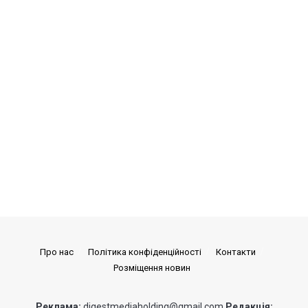
Про нас
Політика конфіденційності
Контакти
Розміщення новин
Реклама:
digestmediaholding@gmail.com
Редакція: