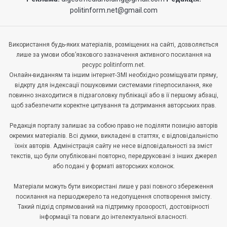
politinform.net@gmail.com
Використання будь-яких матеріалів, розміщених на сайті, дозволяється
лише за умови обов’язкового зазначення активного посилання на
ресурс politinform.net.
Онлайн-виданням та іншим інтернет-ЗМІ необхідно розміщувати пряму,
відкрту для індексації пошуковими системами гіперпосилання, яке
повинно знаходитися в підзаголовку публікації або в її першому абзаці,
щоб забезпечити коректне цитування та дотримання авторських прав.
Редакція порталу залишає за собою право не поділяти позицію авторів
окремих матеріалів. Всі думки, викладені в статтях, є відповідальністю
їхніх авторів. Адміністрація сайту не несе відповідальності за зміст
текстів, що були опубліковані повторно, передруковані з інших джерел
або подані у форматі авторських колонок.
Матеріали можуть бути використані лише у разі повного збереження
посилання на першоджерело та недопущення спотворення змісту.
Такий підхід спрямований на підтримку прозорості, достовірності
інформації та поваги до інтелектуальної власності.