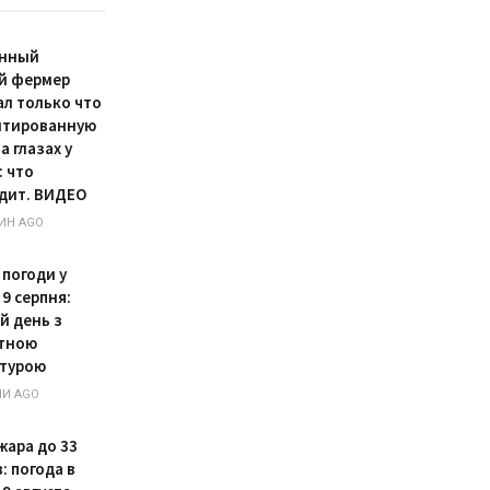
енный
й фермер
ал только что
нтированную
а глазах у
: что
дит. ВИДЕО
ИН AGO
 погоди у
 9 серпня:
й день з
тною
турою
НИ AGO
жара до 33
: погода в