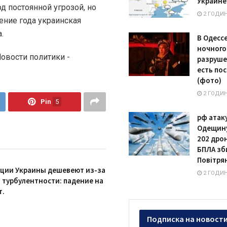
Украине 
д постоянной угрозой, но
2 ГОДИ
ение года украинская
.
В Одессе
ночного
Новости политики -
разруше
есть по
(фото)
2 ГОДИ
Pin
5
рф атак
Одещину
202 дро
БПЛА зб
Повітрян
ции Украины дешевеют из-за
2 ГОДИ
 турбулентности: падение на
т.
Подписка на новост