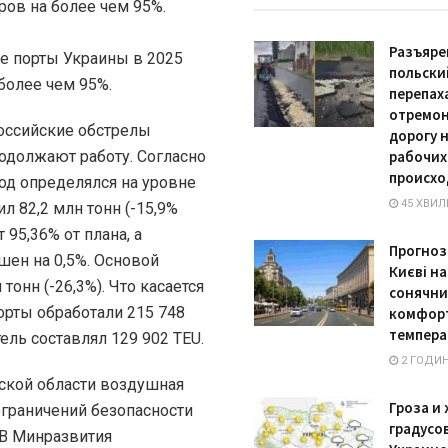
ров на более чем 95%.
Разъяр
польски
перепах
отремо
российские обстрелы
дорогу н
одолжают работу. Согласно
рабочих
происхо
год определялся на уровне
45 ХВИЛ
л 82,2 млн тонн (-15,9%
 95,36% от плана, а
Прогноз
шен на 0,5%. Основой
Києві на
тонн (-26,3%). Что касается
сонячни
орты обработали 215 748
комфор
темпера
тель составлял 129 902 TEU.
2 ГОДИ
сской области воздушная
Гроза и 
 ограничений безопасности
градусов
 В Минразвития