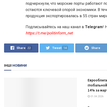
подчеркнули, что морские порты работают по
остаются ключевой опорой экономики. В теч
продукция экспортировалась в 55 стран мира
Подписывайтесь на наш канал в
Telegram
! 
https://t.me/politinform_net
Share
22
Tweet
14
Share
ІНШІ
НОВИНИ
Еврооблига
глобальной
14% за мар
01.04.2026