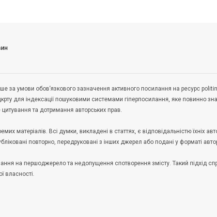
вин
ше за умови обов’язкового зазначення активного посилання на ресурс politin
дкрту для індексації пошуковими системами гіперпосилання, яке повинно зн
не цитування та дотримання авторських прав.
их матеріалів. Всі думки, викладені в статтях, є відповідальністю їхніх авто
публіковані повторно, передруковані з інших джерел або подані у форматі авто
илання на першоджерело та недопущення спотворення змісту. Такий підхід с
ої власності.