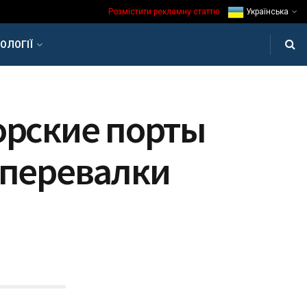
Розмістити рекламну статтю
Українська
ОЛОГІЇ
орские порты
 перевалки