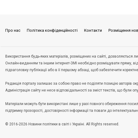
Про нас
Політика конфіденційності
Контакти
Розміщення но
Використання будь-яких матеріалів, розміщених на сайті, дозволяється ли
Онлайн-виданням та іншим інтернет-ЗМІ необхідно розміщувати пряму, ві
підзаголовку публікації або в її першому абзаці, щоб забезпечити корект
Редакція порталу залишає за собою право не поділяти позицію авторів окрем
Адміністрація сайту не несе відповідальності за зміст текстів, що були о
Матеріали можуть бути використані лише у разі повного збереження пос
підтримку прозорості, достовірності інформації та поваги до інтелектуальн
© 2016-2026 Новини політики в світі і Україні. All Rights reserved.