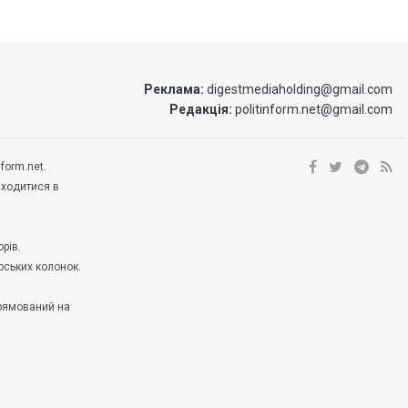
Реклама:
digestmediaholding@gmail.com
Редакція:
politinform.net@gmail.com
form.net.
аходитися в
рів.
рських колонок.
прямований на