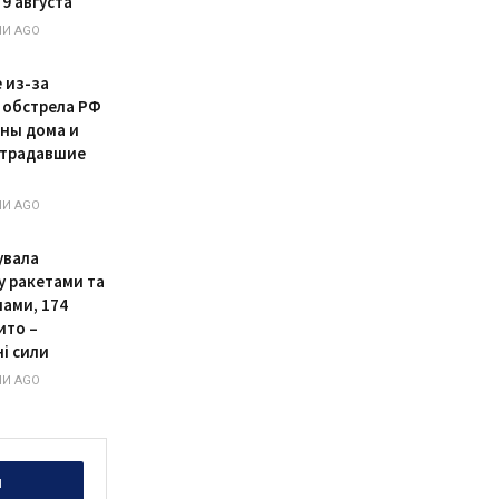
9 августа
НИ AGO
 из-за
 обстрела РФ
ны дома и
страдавшие
НИ AGO
увала
 ракетами та
нами, 174
ито –
і сили
НИ AGO
и